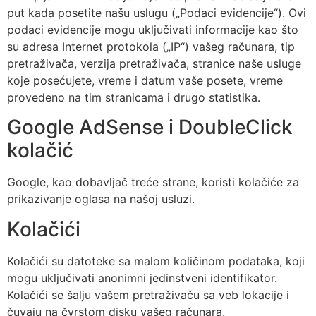
put kada posetite našu uslugu („Podaci evidencije“). Ovi
podaci evidencije mogu uključivati informacije kao što
su adresa Internet protokola („IP“) vašeg računara, tip
pretraživača, verzija pretraživača, stranice naše usluge
koje posećujete, vreme i datum vaše posete, vreme
provedeno na tim stranicama i drugo statistika.
Google AdSense i DoubleClick
kolačić
Google, kao dobavljač treće strane, koristi kolačiće za
prikazivanje oglasa na našoj usluzi.
Kolačići
Kolačići su datoteke sa malom količinom podataka, koji
mogu uključivati anonimni jedinstveni identifikator.
Kolačići se šalju vašem pretraživaču sa veb lokacije i
čuvaju na čvrstom disku vašeg računara.