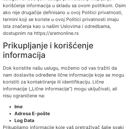
korišćenje informacija u skladu sa ovom politikom. Osim
ako nije drugačije definisano u ovoj Politici privatnosti,
termini koji se koriste u ovoj Politici privatnosti imaju
ista značenja kao u našim Uslovima i odredbama,
dostupnim na https://sremonline.rs
Prikupljanje i korišćenje
informacija
Dok koristite našu uslugu, možemo od vas tražiti da
nam dostavite određene lične informacije koje se mogu
koristiti za kontaktiranje ili identifikaciju. Lične
informacije („Lične informacije“) mogu uključivati, ali
nisu ograničene na:
Ime
Adresa E-pošte
Log Data
Prikupljamo informacije koje vaš pretraživač šalje svaki