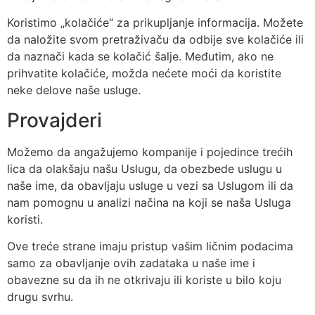
Koristimo „kolačiće“ za prikupljanje informacija. Možete
da naložite svom pretraživaču da odbije sve kolačiće ili
da naznači kada se kolačić šalje. Međutim, ako ne
prihvatite kolačiće, možda nećete moći da koristite
neke delove naše usluge.
Provajderi
Možemo da angažujemo kompanije i pojedince trećih
lica da olakšaju našu Uslugu, da obezbede uslugu u
naše ime, da obavljaju usluge u vezi sa Uslugom ili da
nam pomognu u analizi načina na koji se naša Usluga
koristi.
Ove treće strane imaju pristup vašim ličnim podacima
samo za obavljanje ovih zadataka u naše ime i
obavezne su da ih ne otkrivaju ili koriste u bilo koju
drugu svrhu.