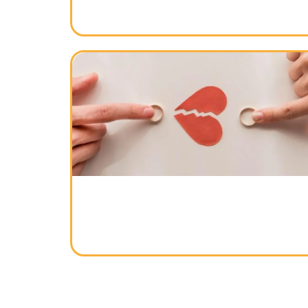
Šta građani smeju da ostave pored
kontejnera, a šta podleže kazni?