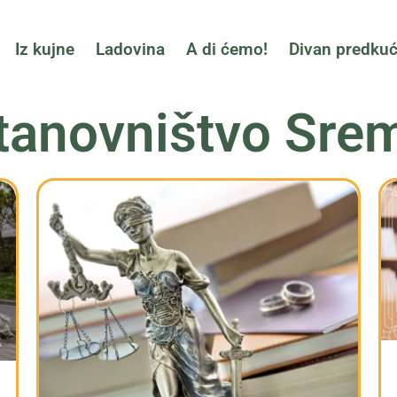
Iz kujne
Ladovina
A di ćemo!
Divan predku
tanovništvo Sre