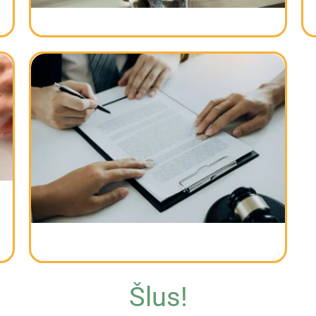
S
Najbolji advokat za razvode Beograd ─
Kako izabrati stručnjaka za Porodično
pravo
Šlus!