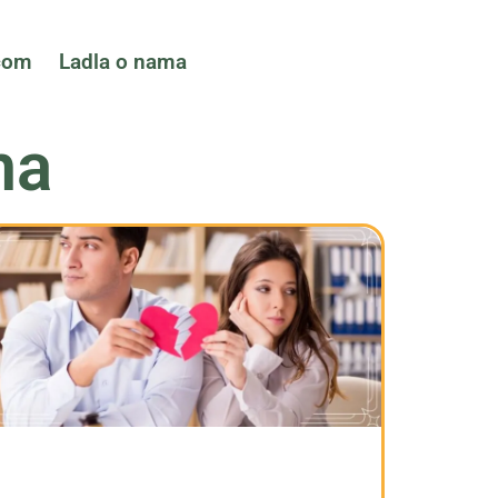
ćom
Ladla o nama
ma