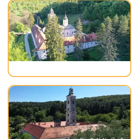
Fruškogorski vremeplov ─ Manastir Mala
Remeta
Manastir Beočin – istorija, čudotvorna