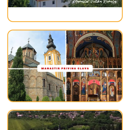
ikona i crkva
Manastir Velika Remeta kroz vekove i
molitve