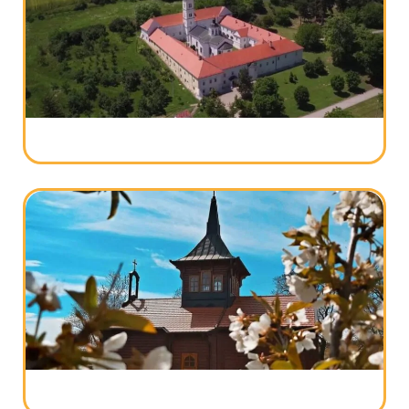
Manastir Privina Glava – Skriveni biser
Fruške gore
Manastir Krušedol: Duhovna i Istorijska
Oaza Srpskih Velikana