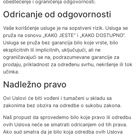
obeštećenje i ograničenja odgovornosti.
Odricanje od odgovornosti
Vaše korišćenje usluge je na sopstveni rizik. Usluga se
pruža na osnovu „KAKO JESTE“ i „KAKO DOSTUPNO“.
Usluga se pruža bez garancija bilo koje vrste, bilo
eksplicitnih ili implicitnih, uključujući, ali ne
ograničavajući se na, podrazumevane garancije za
prodaju, prikladnost za određenu svrhu, nekršenje ili tok
učinka.
Nadležno pravo
Ovi Uslovi će biti vođeni i tumačeni u skladu sa
zakonima bez obzira na odredbe o sukobu zakona.
Naš propust da sprovedemo bilo koje pravo ili odredbu
ovih Uslova neće se smatrati odricanjem od tih prava.
Ako sud smatra da je bilo koja odredba ovih Uslova