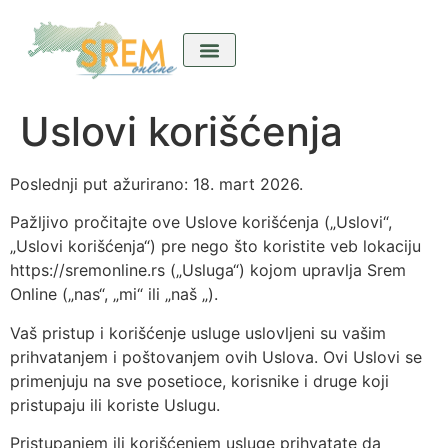
Uslovi korišćenja
Kićeni Srem
Divan predkućom
Ladla o nama
Poslednji put ažurirano: 18. mart 2026.
Pažljivo pročitajte ove Uslove korišćenja („Uslovi“,
„Uslovi korišćenja“) pre nego što koristite veb lokaciju
https://sremonline.rs („Usluga“) kojom upravlja Srem
Online („nas“, „mi“ ili „naš „).
Vaš pristup i korišćenje usluge uslovljeni su vašim
prihvatanjem i poštovanjem ovih Uslova. Ovi Uslovi se
primenjuju na sve posetioce, korisnike i druge koji
pristupaju ili koriste Uslugu.
Pristupanjem ili korišćenjem usluge prihvatate da