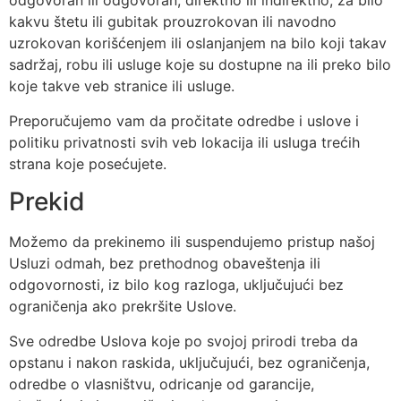
odgovoran ili odgovoran, direktno ili indirektno, za bilo
kakvu štetu ili gubitak prouzrokovan ili navodno
uzrokovan korišćenjem ili oslanjanjem na bilo koji takav
sadržaj, robu ili usluge koje su dostupne na ili preko bilo
koje takve veb stranice ili usluge.
Preporučujemo vam da pročitate odredbe i uslove i
politiku privatnosti svih veb lokacija ili usluga trećih
strana koje posećujete.
Prekid
Možemo da prekinemo ili suspendujemo pristup našoj
Usluzi odmah, bez prethodnog obaveštenja ili
odgovornosti, iz bilo kog razloga, uključujući bez
ograničenja ako prekršite Uslove.
Sve odredbe Uslova koje po svojoj prirodi treba da
opstanu i nakon raskida, uključujući, bez ograničenja,
odredbe o vlasništvu, odricanje od garancije,