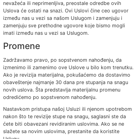
nevažeća ili neprimenljiva, preostale odredbe ovih
Uslova će ostati na snazi. Ovi Uslovi čine ceo ugovor
između nas u vezi sa našom Uslugom i zamenjuju i
zamenjuju sve prethodne ugovore koje bismo mogli
imati između nas u vezi sa Uslugom.
Promene
Zadržavamo pravo, po sopstvenom nahođenju, da
izmenimo ili zamenimo ove Uslove u bilo kom trenutku.
Ako je revizija materijalna, pokušaćemo da dostavimo
obaveštenje najmanje 30 dana pre stupanja na snagu
novih uslova. Šta predstavlja materijalnu promenu
odredićemo po sopstvenom nahođenju.
Nastavkom pristupa našoj Usluzi ili njenom upotrebom
nakon što te revizije stupe na snagu, saglasni ste da
ćete biti obavezani revidiranim uslovima. Ako se ne
slažete sa novim uslovima, prestanite da koristite
Uslugu.