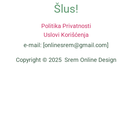
Šlus!
Politika Privatnosti
Uslovi Korišćenja
Bamija ─ Recept, cena i gde kupiti
e-mail: [onlinesrem@gmail.com]
Copyright © 2025 Srem Online Design