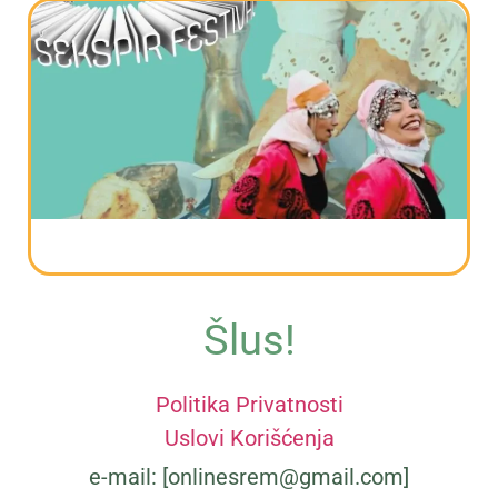
Gastro Srem 2024 Stara Pazova ─
Program od 6. do 8. septembra
Šlus!
Politika Privatnosti
Uslovi Korišćenja
Najpoznatiji festivali u Sremu: 11 događaja
e-mail: [onlinesrem@gmail.com]