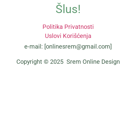
Šlus!
Politika Privatnosti
Uslovi Korišćenja
e-mail: [onlinesrem@gmail.com]
Kako organizovati savršen izlet na Fruškoj
gori u 4 koraka
Copyright © 2025 Srem Online Design