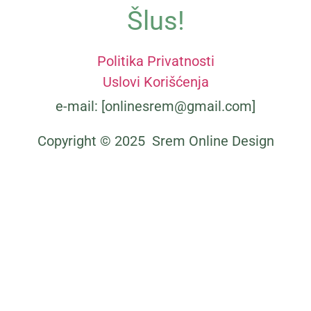
Šlus!
Politika Privatnosti
Uslovi Korišćenja
e-mail: [onlinesrem@gmail.com]
Zašto se lanene zavese i prirodni materijali
vraćaju u moderan dom
Copyright © 2025 Srem Online Design