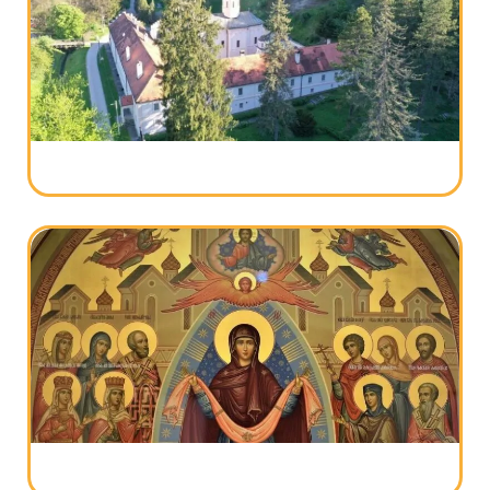
Sveta Petka 2024 – ko je bila prepodobna
mati Paraskeva?
Manastir Beočin – istorija, čudotvorna
ikona i crkva