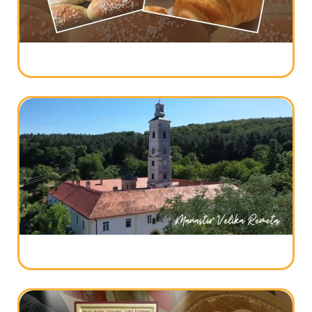
Miholjdan 2024 – Miholjsko leto i početak
sezone slava
Posne kiflice – recept za HIT testo 2 u 1