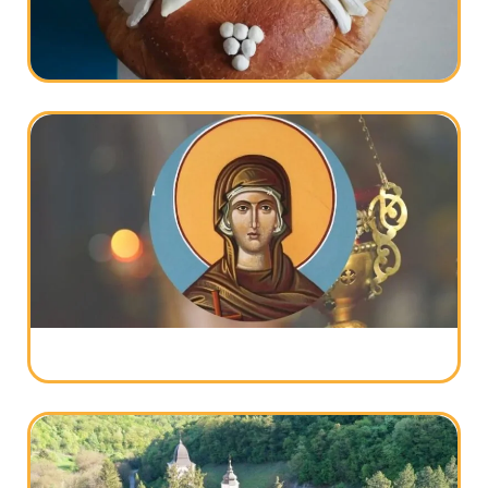
pripremiti
Slavski kolač – Recept i savet za savršeno
mekanu prazničnu pogaču