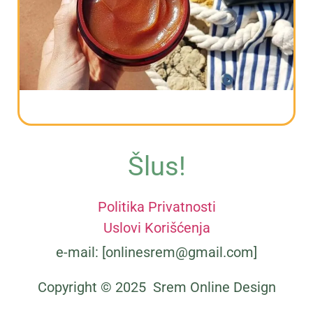
Čuvarkuća u Sremu: Lekovitost, uzgoj i
verovanja
Šlus!
Politika Privatnosti
Uslovi Korišćenja
Kako napraviti domaću marmeladu za
e-mail: [onlinesrem@gmail.com]
sunčanje?
Copyright © 2025 Srem Online Design