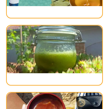
od lovora i meda
Najbolji prirodni lek za suv kašalj – Šta
pomaže?