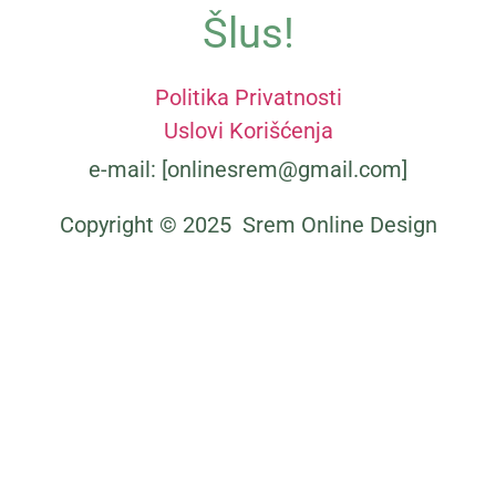
Šlus!
Politika Privatnosti
Uslovi Korišćenja
Zmije otrovnice u Srbiji ─ Poskok, šarka i
e-mail: [onlinesrem@gmail.com]
šargan ─ Od ujeda do toga šta znači ako
sanjate zmiju
Copyright © 2025 Srem Online Design