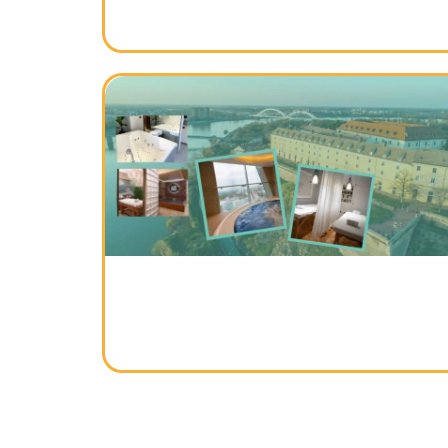
Banje u Mađarskoj – destinacije
zdravlja za 2025. godinu