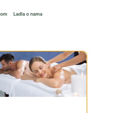
ćom
Ladla o nama