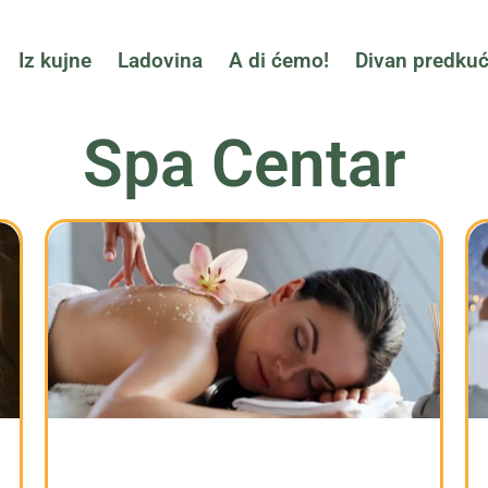
Iz kujne
Ladovina
A di ćemo!
Divan predku
Spa Centar