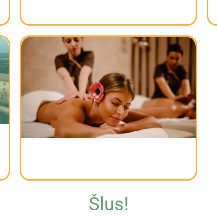
Spa centri u Vojvodini – 6 idealnih
mesta za opuštanje
Šlus!