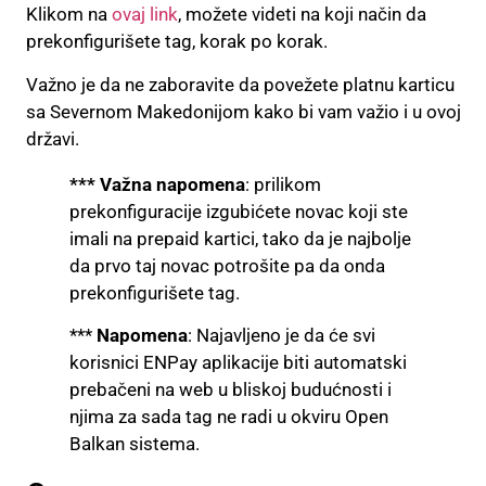
Klikom na
ovaj link
, možete videti na koji način da
prekonfigurišete tag, korak po korak.
Važno je da ne zaboravite da povežete platnu karticu
sa Severnom Makedonijom kako bi vam važio i u ovoj
državi.
*** Važna napomena
: prilikom
prekonfiguracije izgubićete novac koji ste
imali na prepaid kartici, tako da je najbolje
da prvo taj novac potrošite pa da onda
prekonfigurišete tag.
***
Napomena
: Najavljeno je da će svi
korisnici ENPay aplikacije biti automatski
prebačeni na web u bliskoj budućnosti i
njima za sada tag ne radi u okviru Open
Balkan sistema.