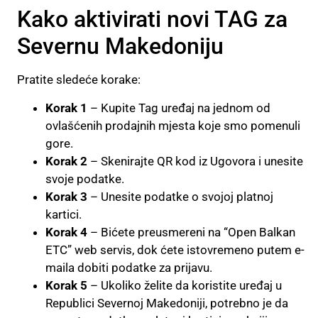
Kako aktivirati novi TAG za
Severnu Makedoniju
Pratite sledeće korake:
Korak 1
– Kupite Tag uređaj na jednom od
ovlašćenih prodajnih mjesta koje smo pomenuli
gore.
Korak 2
– Skenirajte QR kod iz Ugovora i unesite
svoje podatke.
Korak 3
– Unesite podatke o svojoj platnoj
kartici.
Korak 4
– Bićete preusmereni na “Open Balkan
ETC” web servis, dok ćete istovremeno putem e-
maila dobiti podatke za prijavu.
Korak 5
– Ukoliko želite da koristite uređaj u
Republici Severnoj Makedoniji, potrebno je da