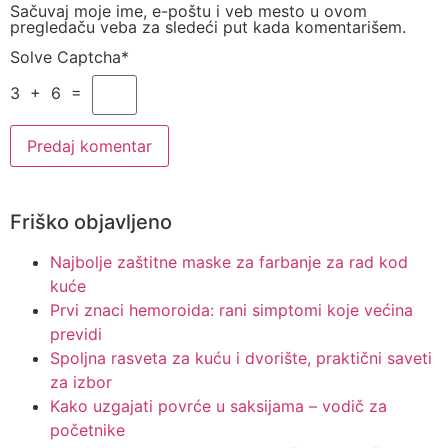
Sačuvaj moje ime, e-poštu i veb mesto u ovom
pregledaču veba za sledeći put kada komentarišem.
Solve Captcha*
3 + 6 =
Friško objavljeno
Najbolje zaštitne maske za farbanje za rad kod
kuće
Prvi znaci hemoroida: rani simptomi koje većina
previdi
Spoljna rasveta za kuću i dvorište, praktični saveti
za izbor
Kako uzgajati povrće u saksijama – vodič za
početnike