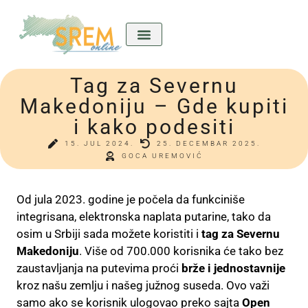
Tag za Severnu
Kićeni Srem
Divan predkućom
Ladla o nama
Makedoniju – Gde kupiti
i kako podesiti
15. JUL 2024.
25. DECEMBAR 2025.
GOCA UREMOVIĆ
Od jula 2023. godine je počela da funkciniše
integrisana, elektronska naplata putarine, tako da
osim u Srbiji sada možete koristiti i
tag za Severnu
Makedoniju
. Više od 700.000 korisnika će tako bez
zaustavljanja na putevima proći
brže i jednostavnije
kroz našu zemlju i našeg južnog suseda. Ovo važi
samo ako se korisnik ulogovao preko sajta
Open