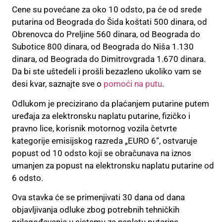
Cene su povećane za oko 10 odsto, pa će od srede
putarina od Beograda do Šida koštati 500 dinara, od
Obrenovca do Preljine 560 dinara, od Beograda do
Subotice 800 dinara, od Beograda do Niša 1.130
dinara, od Beograda do Dimitrovgrada 1.670 dinara.
Da bi ste uštedeli i prošli bezazleno ukoliko vam se
desi kvar, saznajte sve o
pomoći na putu
.
Odlukom je precizirano da plaćanjem putarine putem
uređaja za elektronsku naplatu putarine, fizičko i
pravno lice, korisnik motornog vozila četvrte
kategorije emisijskog razreda „EURO 6“, ostvaruje
popust od 10 odsto koji se obračunava na iznos
umanjen za popust na elektronsku naplatu putarine od
6 odsto.
Ova stavka će se primenjivati 30 dana od dana
objavljivanja odluke zbog potrebnih tehničkih