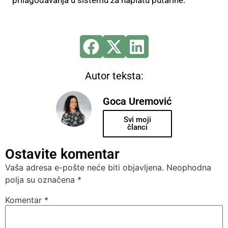
prilagođavanja u sistemu za naplatu putarine.
Autor teksta:
Goca Uremović
Svi moji
članci
Ostavite komentar
Vaša adresa e-pošte neće biti objavljena.
Neophodna
polja su označena
*
Komentar
*