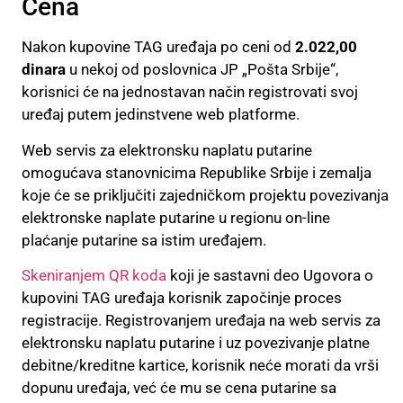
Cena
Nakon kupovine TAG uređaja po ceni od
2.022,00
dinara
u nekoj od poslovnica JP „Pošta Srbije“,
korisnici će na jednostavan način registrovati svoj
uređaj putem jedinstvene web platforme.
Web servis za elektronsku naplatu putarine
omogućava stanovnicima Republike Srbije i zemalja
koje će se priključiti zajedničkom projektu povezivanja
elektronske naplate putarine u regionu on-line
plaćanje putarine sa istim uređajem.
Skeniranjem QR koda
koji je sastavni deo Ugovora o
kupovini TAG uređaja korisnik započinje proces
registracije. Registrovanjem uređaja na web servis za
elektronsku naplatu putarine i uz povezivanje platne
debitne/kreditne kartice, korisnik neće morati da vrši
dopunu uređaja, već će mu se cena putarine sa