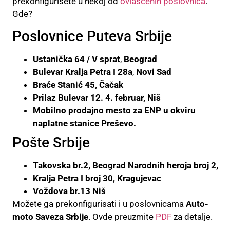
prekonfigurišete u nekoj od
ovlašćenih poslovnica
.
Gde?
Poslovnice Puteva Srbije
Ustanička 64 / V sprat
,
Beograd
Bulevar Kralja Petra I 28a
,
Novi Sad
Braće Stanić 45, Čačak
Prilaz Bulevar 12. 4. februar, Niš
Mobilno prodajno mesto za ENP u okviru
naplatne stanice Preševo.
Pošte Srbije
Takovska br.2, Beograd
Narodnih heroja broj 2,
Kralja Petra I broj 30, Kragujevac
Voždova br.13 Niš
Možete ga prekonfigurisati i u poslovnicama
Auto-
moto Saveza Srbije
. Ovde preuzmite
PDF
za detalje.