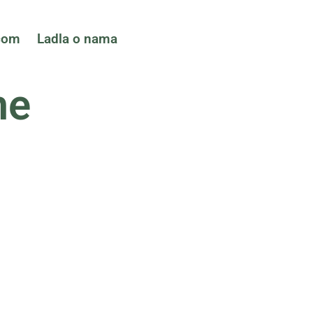
ćom
Ladla o nama
me