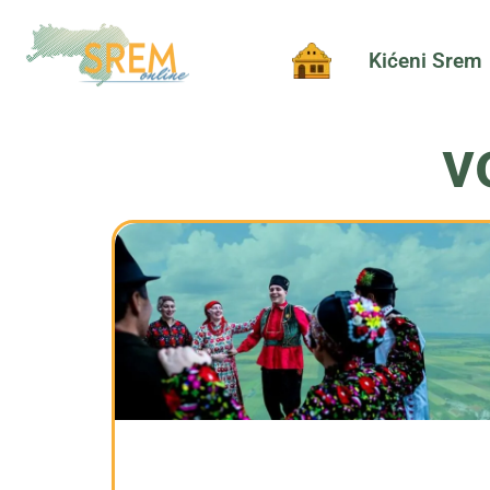
Kićeni Srem
v