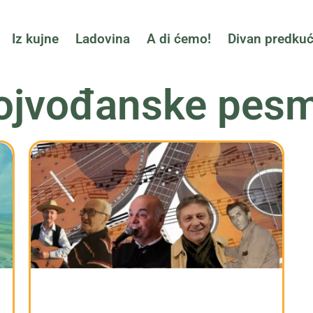
Iz kujne
Ladovina
A di ćemo!
Divan predku
ojvođanske pes