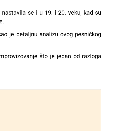
nastavila se i u 19. i 20. veku, kad su
e.
sao je detaljnu analizu ovog pesničkog
improvizovanje što je jedan od razloga