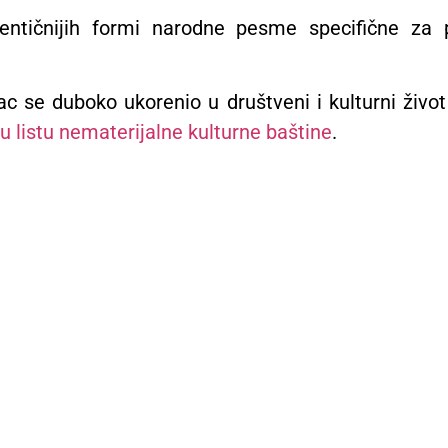
entičnijih formi narodne pesme specifične za p
ac se duboko ukorenio u društveni i kulturni živo
listu nematerijalne kulturne baštine
.