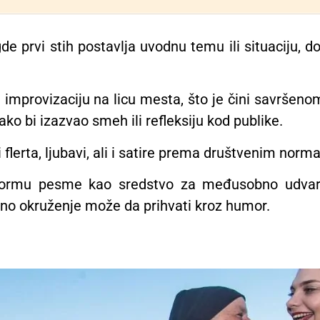
de prvi stih postavlja uvodnu temu ili situaciju, d
mprovizaciju na licu mesta, što je čini savršeno
ako bi izazvao smeh ili refleksiju kod publike.
flerta, ljubavi, ali i satire prema društvenim norm
 formu pesme kao sredstvo za međusobno udvar
eno okruženje može da prihvati kroz humor.