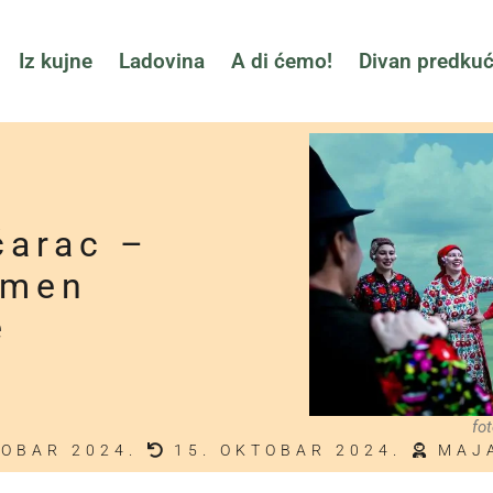
Iz kujne
Ladovina
A di ćemo!
Divan predku
ćarac –
omen
e
fo
TOBAR 2024.
15. OKTOBAR 2024.
MAJ