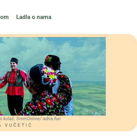
ćom
Ladla o nama
to kolaž: SremOnline/ adria.fun
A VUČETIĆ