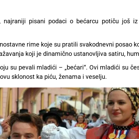
, najraniji pisani podaci o bećarcu potiču još 
ostavne rime koje su pratili svakodnevni posao koji
ažavanja koji je dinamično ustanovljiva satiru, humor
ju su pevali mladići – „bećari“. Ovi mladići su če
hovu sklonost ka piću, ženama i veselju.