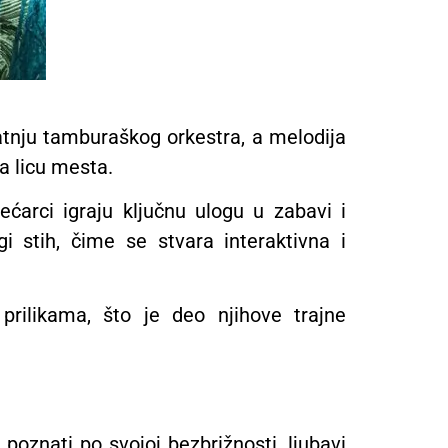
atnju tamburaškog orkestra, a melodija
a licu mesta.
ćarci igraju ključnu ulogu u zabavi i
i stih, čime se stvara interaktivna i
rilikama, što je deo njihove trajne
oznati po svojoj bezbrižnosti, ljubavi