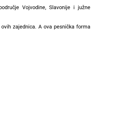
odručje Vojvodine, Slavonije i južne
t ovih zajednica. A ova pesnička forma