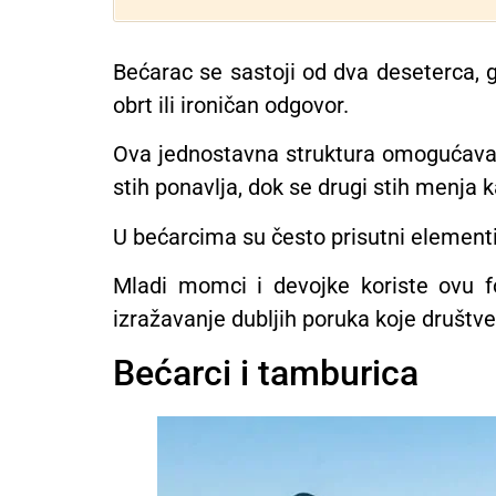
Bećarac se sastoji od dva deseterca, g
obrt ili ironičan odgovor.
Ova jednostavna struktura omogućava i
stih ponavlja, dok se drugi stih menja k
U bećarcima su često prisutni elementi 
Mladi momci i devojke koriste ovu
izražavanje dubljih poruka koje društv
Bećarci i tamburica