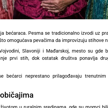
a bećaraca. Pesma se tradicionalno izvodi uz pr
, što omogućava pevačima da improvizuju stihove n
ojvodini, Slavoniji i Mađarskoj, mesto su gde be
je prvi stih, dok ostatak društva ponavlja drug
 bećarci neprestano prilagođavaju trenutnim p
 običajima
ivotom u ruralnim sredinama, gde su momci bili p