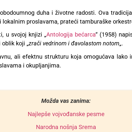
obodoumnog duha i životne radosti. Ova tradicija 
i lokalnim proslavama, prateći tamburaške orkestr
, u svojoj knjizi „
Antologija bećarca
“ (1958) napi
oblik koji „
zrači vedrinom i đavolastom notom
„.
avnu, ali efektnu strukturu koja omogućava lako 
oslavama i okupljanjima.
Možda vas zanima:
Najlepše vojvođanske pesme
Narodna nošnja Srema