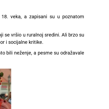
iz 18. veka, a zapisani su u poznatom
 se vršio u ruralnoj sredini. Ali brzo su
 i socijalne kritike.
sto bili neženje, a pesme su odražavale