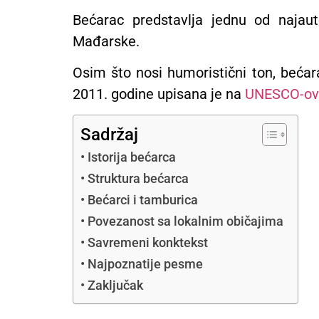
Bećarac predstavlja jednu od najaut
Mađarske.
Osim što nosi humoristični ton, bećar
2011. godine upisana je na
UNESCO-ovu 
Sadržaj
Istorija bećarca
Struktura bećarca
Bećarci i tamburica
Povezanost sa lokalnim običajima
Savremeni konktekst
Najpoznatije pesme
Zaključak