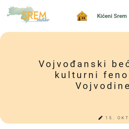
Kićeni Srem
Vojvođanski be
kulturni fen
Vojvodin
15. OK