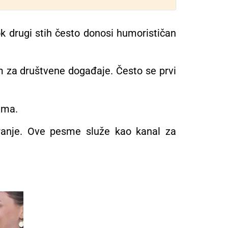
ok drugi stih često donosi humorističan
m za društvene događaje. Često se prvi
ama.
anje. Ove pesme služe kao kanal za