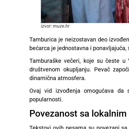
izvor: muze.hr
Tamburica je neizostavan deo izvođenj
bećarca je jednostavna i ponavljajuća
Tamburaške večeri, koje su česte u V
društvenom okupljanju. Pevač započin
dinamična atmosfera.
Ovaj vid izvođenja omogućava da se
popularnosti.
Povezanost sa lokalnim
Tekstovi ovih pesama su povezani sa ž