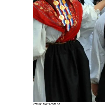
izvor: vecernji.hr