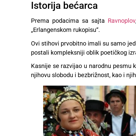
Istorija bećarca
Prema podacima sa sajta
Ravnoplov
„Erlangenskom rukopisu“.
Ovi stihovi prvobitno imali su samo jedn
postali kompleksniji oblik poetičkog izr
Kasnije se razvijao u narodnu pesmu ko
njihovu slobodu i bezbrižnost, kao i nji