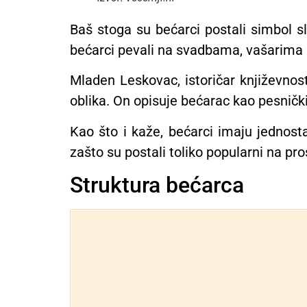
Baš stoga su bećarci postali simbol sl
bećarci pevali na svadbama, vašarima 
Mladen Leskovac, istoričar književnosti
oblika. On opisuje bećarac kao pesnički 
Kao što i kaže, bećarci imaju jednost
zašto su postali toliko popularni na pr
Struktura bećarca