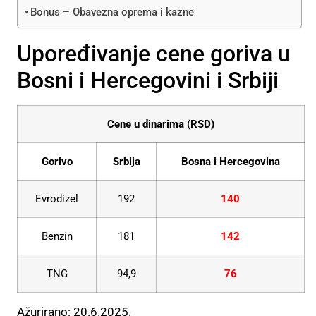
Bonus – Obavezna oprema i kazne
Upoređivanje cene goriva u
Bosni i Hercegovini i Srbiji
Cene u dinarima (RSD)
Gorivo
Srbija
Bosna i Hercegovina
Evrodizel
192
140
Benzin
181
142
TNG
94,9
76
Ažurirano: 20.6.2025.