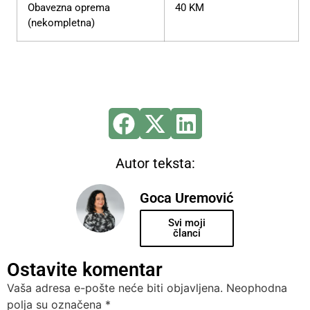
Obavezna oprema
40 KM
(nekompletna)
Autor teksta:
Goca Uremović
Svi moji
članci
Ostavite komentar
Vaša adresa e-pošte neće biti objavljena.
Neophodna
polja su označena
*