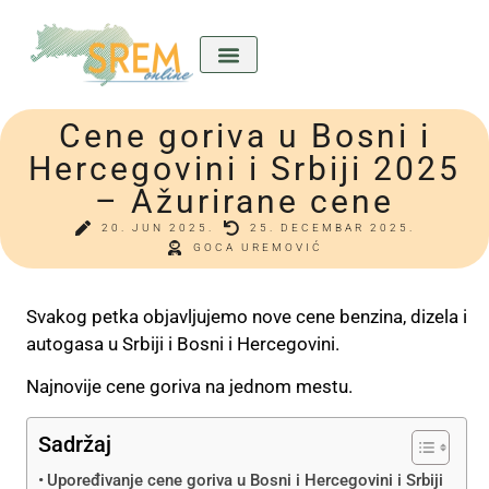
Cene goriva u Bosni i
Kićeni Srem
Divan predkućom
Ladla o nama
Hercegovini i Srbiji 2025
– Ažurirane cene
20. JUN 2025.
25. DECEMBAR 2025.
GOCA UREMOVIĆ
Svakog petka objavljujemo nove cene benzina, dizela i
autogasa u Srbiji i Bosni i Hercegovini.
Najnovije cene goriva na jednom mestu.
Sadržaj
Upoređivanje cene goriva u Bosni i Hercegovini i Srbiji