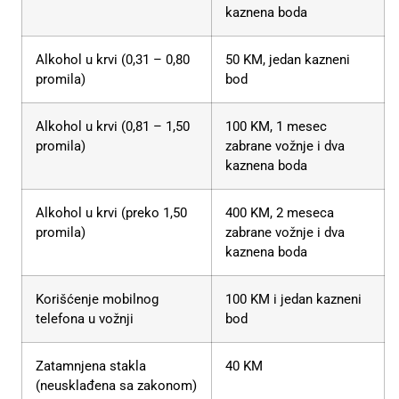
kaznena boda
Alkohol u krvi (0,31 – 0,80
50 KM, jedan kazneni
promila)
bod
Alkohol u krvi (0,81 – 1,50
100 KM, 1 mesec
promila)
zabrane vožnje i dva
kaznena boda
Alkohol u krvi (preko 1,50
400 KM, 2 meseca
promila)
zabrane vožnje i dva
kaznena boda
Korišćenje mobilnog
100 KM i jedan kazneni
telefona u vožnji
bod
Zatamnjena stakla
40 KM
(neusklađena sa zakonom)