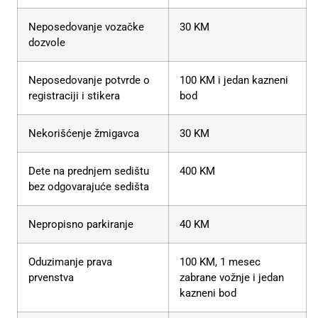
Neposedovanje vozačke
30 KM
dozvole
Neposedovanje potvrde o
100 KM i jedan kazneni
registraciji i stikera
bod
Nekorišćenje žmigavca
30 KM
Dete na prednjem sedištu
400 KM
bez odgovarajuće sedišta
Nepropisno parkiranje
40 KM
Oduzimanje prava
100 KM, 1 mesec
prvenstva
zabrane vožnje i jedan
kazneni bod