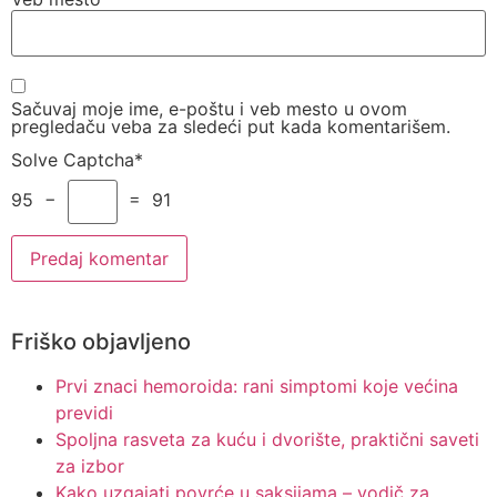
Sačuvaj moje ime, e-poštu i veb mesto u ovom
pregledaču veba za sledeći put kada komentarišem.
Solve Captcha*
95 −
= 91
Friško objavljeno
Prvi znaci hemoroida: rani simptomi koje većina
previdi
Spoljna rasveta za kuću i dvorište, praktični saveti
za izbor
Kako uzgajati povrće u saksijama – vodič za