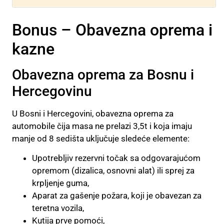
Bonus – Obavezna oprema i
kazne
Obavezna oprema za Bosnu i
Hercegovinu
U Bosni i Hercegovini, obavezna oprema za
automobile čija masa ne prelazi 3,5t i koja imaju
manje od 8 sedišta uključuje sledeće elemente:
Upotrebljiv rezervni točak sa odgovarajućom
opremom (dizalica, osnovni alat) ili sprej za
krpljenje guma,
Aparat za gašenje požara, koji je obavezan za
teretna vozila,
Kutija prve pomoći,