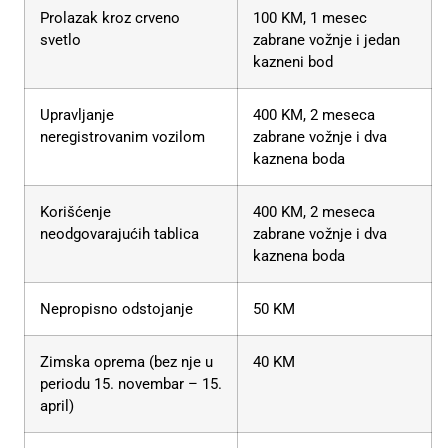
Prolazak kroz crveno
100 KM, 1 mesec
svetlo
zabrane vožnje i jedan
kazneni bod
Upravljanje
400 KM, 2 meseca
neregistrovanim vozilom
zabrane vožnje i dva
kaznena boda
Korišćenje
400 KM, 2 meseca
neodgovarajućih tablica
zabrane vožnje i dva
kaznena boda
Nepropisno odstojanje
50 KM
Zimska oprema (bez nje u
40 KM
periodu 15. novembar – 15.
april)