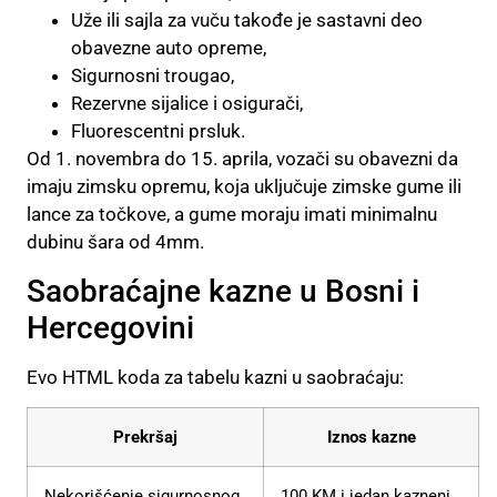
Uže ili sajla za vuču takođe je sastavni deo
obavezne auto opreme,
Sigurnosni trougao,
Rezervne sijalice i osigurači,
Fluorescentni prsluk.
Od 1. novembra do 15. aprila, vozači su obavezni da
imaju zimsku opremu, koja uključuje zimske gume ili
lance za točkove, a gume moraju imati minimalnu
dubinu šara od 4mm.
Saobraćajne kazne u Bosni i
Hercegovini
Evo HTML koda za tabelu kazni u saobraćaju:
Prekršaj
Iznos kazne
Nekorišćenje sigurnosnog
100 KM i jedan kazneni