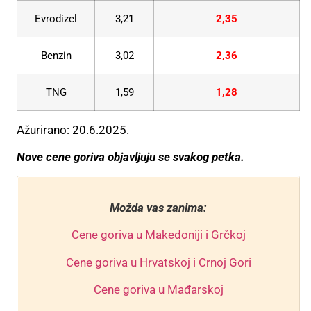
Evrodizel
3,21
2,35
Benzin
3,02
2,36
TNG
1,59
1,28
Ažurirano: 20.6.2025.
Nove cene goriva objavljuju se svakog petka.
Možda vas zanima:
Cene goriva u Makedoniji i Grčkoj
Cene goriva u Hrvatskoj i Crnoj Gori
Cene goriva u Mađarskoj