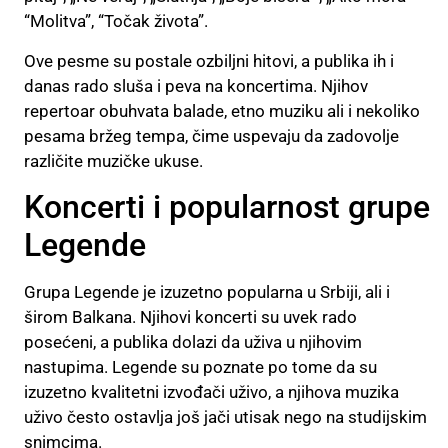
“Molitva”, “Točak života”.
Ove pesme su postale ozbiljni hitovi, a publika ih i
danas rado sluša i peva na koncertima. Njihov
repertoar obuhvata balade, etno muziku ali i nekoliko
pesama bržeg tempa, čime uspevaju da zadovolje
različite muzičke ukuse.
Koncerti i popularnost grupe
Legende
Grupa Legende je izuzetno popularna u Srbiji, ali i
širom Balkana. Njihovi koncerti su uvek rado
posećeni, a publika dolazi da uživa u njihovim
nastupima. Legende su poznate po tome da su
izuzetno kvalitetni izvođači uživo, a njihova muzika
uživo često ostavlja još jači utisak nego na studijskim
snimcima.