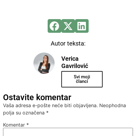
Autor teksta:
Verica
Gavrilović
Svi moji
članci
Ostavite komentar
Vaša adresa e-pošte neće biti objavljena.
Neophodna
polja su označena
*
Komentar
*