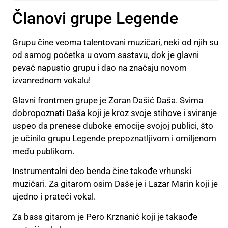
Članovi grupe Legende
Grupu čine veoma talentovani muzičari, neki od njih su
od samog početka u ovom sastavu, dok je glavni
pevač napustio grupu i dao na značaju novom
izvanrednom vokalu!
Glavni frontmen grupe je Zoran Dašić Daša.
Svima
dobropoznati Daša koji je kroz svoje stihove i sviranje
uspeo da prenese duboke emocije svojoj publici, što
je učinilo grupu Legende prepoznatljivom i omiljenom
među publikom.
Instrumentalni deo benda čine takođe vrhunski
muzičari. Za gitarom osim Daše je i Lazar Marin koji je
ujedno i prateći vokal.
Za bass gitarom je Pero Krznanić koji je takaođe