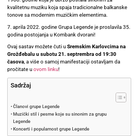
kvalitetnu muziku koja spaja tradicionalne balkanske
tonove sa modernim muzičkim elementima.
7. aprila 2022. godine Grupa Legende je proslavila 35.
godina postojanja u Kombank dvorani!
Ovaj sastav možete čuti u
Sremskim Karlovcima na
Grožđebalu u subotu 21. septrembra od 19:30
časova
, a više o samoj manifestaciji ostavljam da
pročitate u
ovom linku
!
Sadržaj
Članovi grupe Legende
Muzički stil i pesme koje su sinonim za grupu
Legende
Koncerti i popularnost grupe Legende