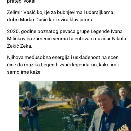
prateći vokal.
Želimir Vasić koji je za bubnjevima i udaraljkama i
dobri Marko Dašić koji svira klavijaturu.
2020. godine poznatog pevača grupe Legende Ivana
Milinkovića zamenio veoma talentovan muzičar Nikola
Zekić Zeka.
Njihova međusobna energija i usklađenost na sceni
čine da muzika Legendi zvuči legendarno, kako im i
samo ime kaže.