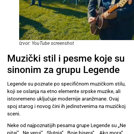
Izvor: YouTube screenshot
Muzički stil i pesme koje su
sinonim za grupu Legende
Legende su poznate po specifičnom muzičkom stilu,
koji se oslanja na etno elemente srpske muzike, ali
istovremeno uključuje modernije aranžmane. Ovaj
spoj starog i novog čini ih jedinstvenima na muzičkoj
sceni.
Neke od najpoznatijih pesama grupe Legende su „Ne
pitaj“, „Ne veruj“, „Slutnja“, „Boje bisera“ , „Ako mora“