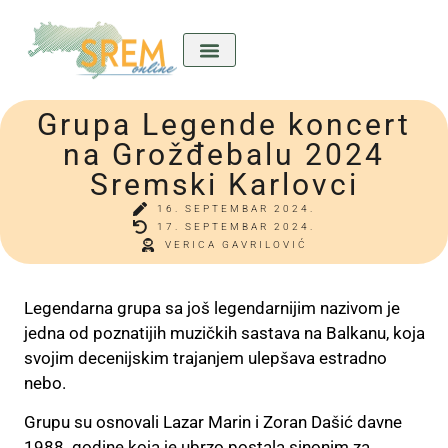
Grupa Legende koncert
Kićeni Srem
Divan predkućom
Ladla o nama
na Grožđebalu 2024
Sremski Karlovci
16. SEPTEMBAR 2024.
17. SEPTEMBAR 2024.
VERICA GAVRILOVIĆ
Legendarna grupa sa još legendarnijim nazivom je
jedna od poznatijih muzičkih sastava na Balkanu, koja
svojim decenijskim trajanjem ulepšava estradno
nebo.
Grupu su osnovali
Lazar Marin i Zoran Dašić davne
1988. godine koja
je ubrzo postala sinonim za