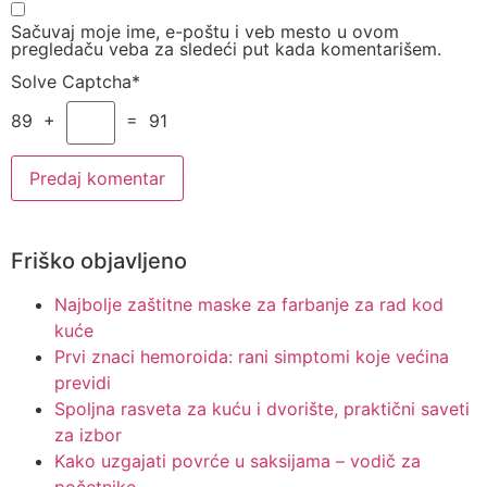
Sačuvaj moje ime, e-poštu i veb mesto u ovom
pregledaču veba za sledeći put kada komentarišem.
Solve Captcha*
89 +
= 91
Friško objavljeno
Najbolje zaštitne maske za farbanje za rad kod
kuće
Prvi znaci hemoroida: rani simptomi koje većina
previdi
Spoljna rasveta za kuću i dvorište, praktični saveti
za izbor
Kako uzgajati povrće u saksijama – vodič za
početnike