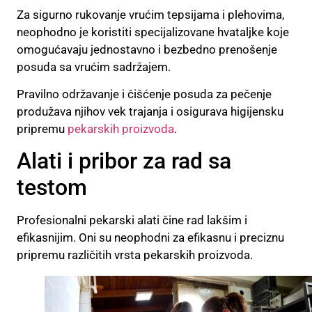
Za sigurno rukovanje vrućim tepsijama i plehovima,
neophodno je koristiti specijalizovane hvataljke koje
omogućavaju jednostavno i bezbedno prenošenje
posuda sa vrućim sadržajem.
Pravilno održavanje i čišćenje posuda za pečenje
produžava njihov vek trajanja i osigurava higijensku
pripremu
pekarskih proizvoda
.
Alati i pribor za rad sa
testom
Profesionalni pekarski alati čine rad lakšim i
efikasnijim. Oni su neophodni za efikasnu i preciznu
pripremu različitih vrsta pekarskih proizvoda.