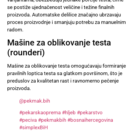
se postiže ujednačenost veličine i težine finalnih
proizvoda. Automatske delilice značajno ubrzavaju
proces proizvodnje i smanjuju potrebu za manuelnim
radom.
Mašine za oblikovanje testa
(rounderi)
Mašine za oblikovanje testa omogućavaju formiranje
pravilnih loptica testa sa glatkom površinom, što je
preduslov za kvalitetan rast i ravnomerno pečenje
proizvoda.
@pekmak.bih
#pekarskaoprema
#hljeb
#pekarstvo
#peciva
#pekmakbih
#bosnaihercegovina
#simplexBiH