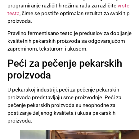
programiranje različitih režima rada za različite
vrste
testa
, čime se postiže optimalan rezultat za svaki tip
proizvoda.
Pravilno fermentisano testo je preduslov za dobijanje
kvalitetnih pekarskih proizvoda sa odgovarajućom
zapreminom, teksturom i ukusom.
Peći za pečenje pekarskih
proizvoda
U pekarskoj industriji, peći za pečenje pekarskih
proizvoda predstavljaju srce proizvodnje. Peći za
pečenje pekarskih proizvoda su neophodne za
postizanje željenog kvaliteta i ukusa pekarskih
proizvoda.