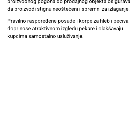
proizvodnog pogona do prodajnog objekta osigurava
da proizvodi stignu neoštećeni i spremni za izlaganje.
Pravilno raspoređene posude i korpe za hleb i peciva
doprinose atraktivnom izgledu pekare i olakšavaju
kupcima samostalno usluživanje.