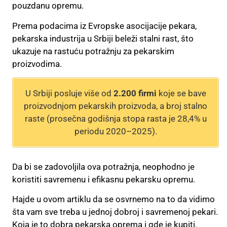
pouzdanu opremu.
Prema podacima iz Evropske asocijacije pekara,
pekarska industrija u Srbiji beleži stalni rast, što
ukazuje na rastuću potražnju za pekarskim
proizvodima.
U Srbiji posluje više od
2.200 firmi
koje se bave
proizvodnjom pekarskih proizvoda, a broj stalno
raste (prosečna godišnja stopa rasta je 28,4% u
periodu 2020–2025).
Da bi se zadovoljila ova potražnja, neophodno je
koristiti savremenu i efikasnu pekarsku opremu.
Hajde u ovom artiklu da se osvrnemo na to da vidimo
šta vam sve treba u jednoj dobroj i savremenoj pekari.
Koja je to dobra pekarska oprema i gde je kupiti.