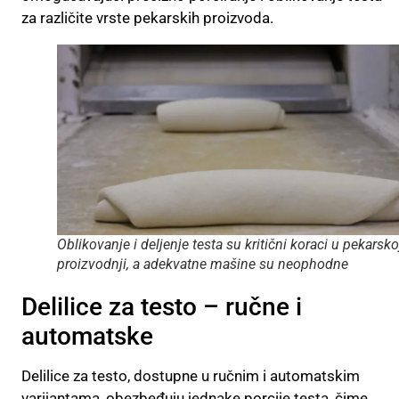
za različite vrste pekarskih proizvoda.
Oblikovanje i deljenje testa su kritični koraci u pekarsko
proizvodnji, a adekvatne mašine su neophodne
Delilice za testo – ručne i
automatske
Delilice za testo, dostupne u ručnim i automatskim
varijantama, obezbeđuju jednake porcije testa, čime