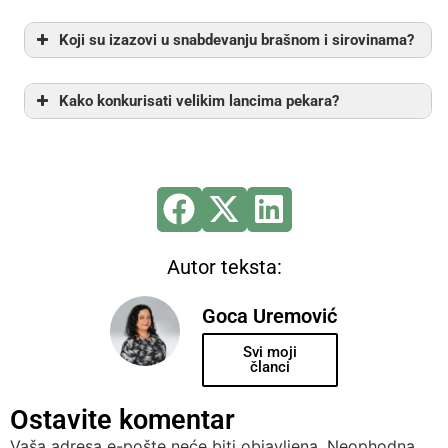
Koji su izazovi u snabdevanju brašnom i sirovinama?
Kako konkurisati velikim lancima pekara?
Autor teksta:
Goca Uremović
Svi moji
članci
Ostavite komentar
Vaša adresa e-pošte neće biti objavljena.
Neophodna