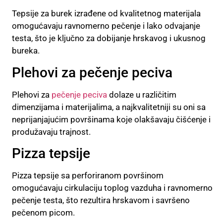
Tepsije za burek izrađene od kvalitetnog materijala
omogućavaju ravnomerno pečenje i lako odvajanje
testa, što je ključno za dobijanje hrskavog i ukusnog
bureka.
Plehovi za pečenje peciva
Plehovi za
pečenje peciva
dolaze u različitim
dimenzijama i materijalima, a najkvalitetniji su oni sa
neprijanjajućim površinama koje olakšavaju čišćenje i
produžavaju trajnost.
Pizza tepsije
Pizza tepsije sa perforiranom površinom
omogućavaju cirkulaciju toplog vazduha i ravnomerno
pečenje testa, što rezultira hrskavom i savršeno
pečenom picom.