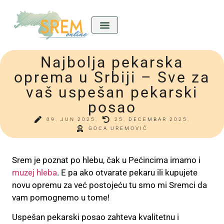
Najbolja pekarska
Kićeni Srem
Divan predkućom
Ladla o nama
oprema u Srbiji – Sve za
vaš uspešan pekarski
posao
09. JUN 2025.
25. DECEMBAR 2025.
GOCA UREMOVIĆ
Srem je poznat po hlebu, čak u Pećincima imamo i
muzej hleba
. E pa ako otvarate pekaru ili kupujete
novu opremu za već postojeću tu smo mi Sremci da
vam pomognemo u tome!
Uspešan pekarski posao zahteva kvalitetnu i