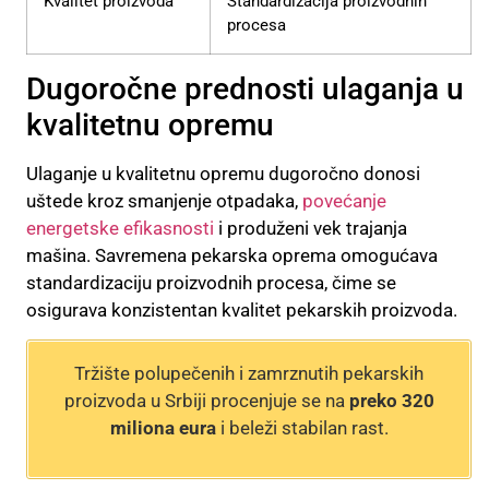
Kvalitet proizvoda
Standardizacija proizvodnih
procesa
Dugoročne prednosti ulaganja u
kvalitetnu opremu
Ulaganje u kvalitetnu opremu dugoročno donosi
uštede kroz smanjenje otpadaka,
povećanje
energetske efikasnosti
i produženi vek trajanja
mašina. Savremena pekarska oprema omogućava
standardizaciju proizvodnih procesa, čime se
osigurava konzistentan kvalitet pekarskih proizvoda.
Tržište polupečenih i zamrznutih pekarskih
proizvoda u Srbiji procenjuje se na
preko 320
miliona eura
i beleži stabilan rast.