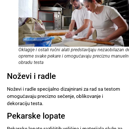
Oklagije i ostali ručni alati predstavljaju nezaobilazan d
opreme svake pekare i omogućavaju preciznu manuel
obradu testa
Noževi i radle
Noževi i radle specijalno dizajnirani za rad sa testom
omogućavaju precizno sečenje, oblikovanje i
dekoraciju testa.
Pekarske lopate
Pekarske lopate različitih veličina i materijala služe za