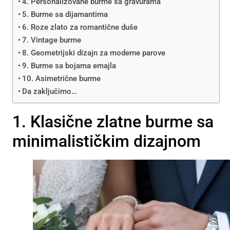
4. Personalizovane burme sa gravurama
5. Burme sa dijamantima
6. Roze zlato za romantične duše
7. Vintage burme
8. Geometrijski dizajn za moderne parove
9. Burme sa bojama emajla
10. Asimetrične burme
Da zaključimo…
1. Klasične zlatne burme sa
minimalističkim dizajnom