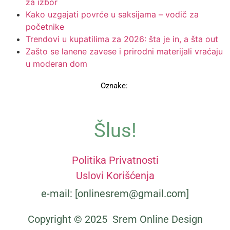
za izbor
Kako uzgajati povrće u saksijama – vodič za
početnike
Trendovi u kupatilima za 2026: šta je in, a šta out
Zašto se lanene zavese i prirodni materijali vraćaju
u moderan dom
Oznake:
Šlus!
Politika Privatnosti
Uslovi Korišćenja
e-mail: [onlinesrem@gmail.com]
Copyright © 2025 Srem Online Design