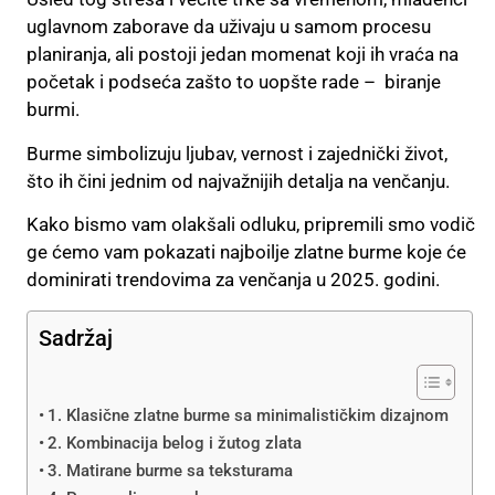
uglavnom zaborave da uživaju u samom procesu
planiranja, ali postoji jedan momenat koji ih vraća na
početak i podseća zašto to uopšte rade – biranje
burmi.
Burme simbolizuju ljubav, vernost i zajednički život,
što ih čini jednim od najvažnijih detalja na venčanju.
Kako bismo vam olakšali odluku, pripremili smo vodič
ge ćemo vam pokazati najboilje zlatne burme koje će
dominirati trendovima za venčanja u 2025. godini.
Sadržaj
1. Klasične zlatne burme sa minimalističkim dizajnom
2. Kombinacija belog i žutog zlata
3. Matirane burme sa teksturama