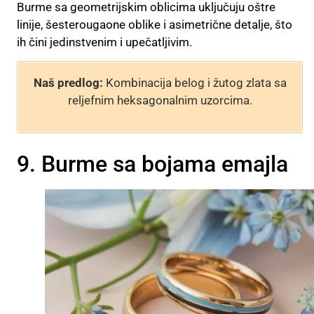
Burme sa geometrijskim oblicima uključuju oštre
linije, šesterougaone oblike i asimetrične detalje, što
ih čini jedinstvenim i upečatljivim.
Naš predlog:
Kombinacija belog i žutog zlata sa
reljefnim heksagonalnim uzorcima.
9. Burme sa bojama emajla