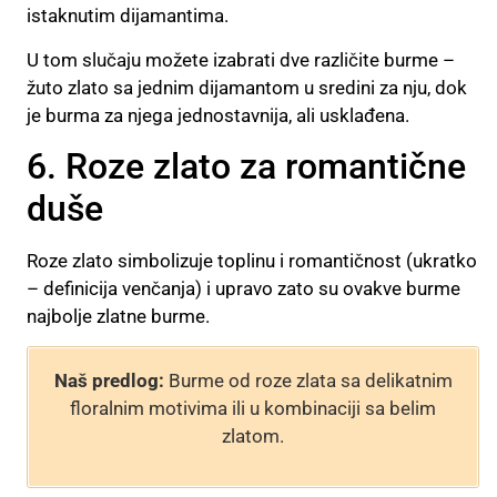
istaknutim dijamantima.
U tom slučaju možete izabrati dve različite burme –
žuto zlato sa jednim dijamantom u sredini za nju, dok
je burma za njega jednostavnija, ali usklađena.
6. Roze zlato za romantične
duše
Roze zlato simbolizuje toplinu i romantičnost (ukratko
– definicija venčanja) i upravo zato su ovakve burme
najbolje zlatne burme.
Naš predlog:
Burme od roze zlata sa delikatnim
floralnim motivima ili u kombinaciji sa belim
zlatom.