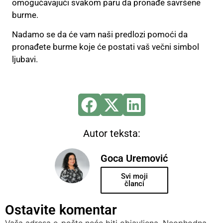
omogućavajući svakom paru da pronađe savršene
burme.
Nadamo se da će vam naši predlozi pomoći da
pronađete burme koje će postati vaš večni simbol
ljubavi.
Autor teksta:
Goca Uremović
Svi moji
članci
Ostavite komentar
Vaša adresa e-pošte neće biti objavljena.
Neophodna