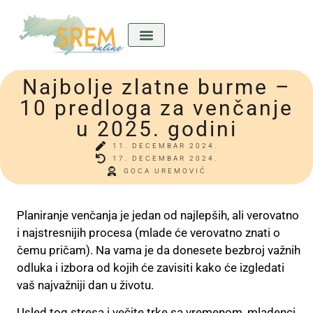
Najbolje zlatne burme –
Kićeni Srem
Divan predkućom
Ladla o nama
10 predloga za venčanje
u 2025. godini
11. DECEMBAR 2024.
17. DECEMBAR 2024.
GOCA UREMOVIĆ
Planiranje venčanja je jedan od najlepših, ali verovatno
i najstresnijih procesa (mlade će verovatno znati o
čemu pričam). Na vama je da donesete bezbroj važnih
odluka i izbora od kojih će zavisiti kako će izgledati
vaš najvažniji dan u životu.
Usled tog stresa i večite trke sa vremenom, mladenci