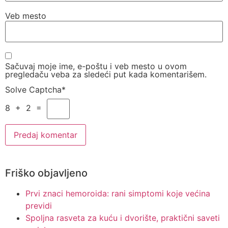
Veb mesto
Sačuvaj moje ime, e-poštu i veb mesto u ovom
pregledaču veba za sledeći put kada komentarišem.
Solve Captcha*
8 + 2 =
Friško objavljeno
Prvi znaci hemoroida: rani simptomi koje većina
previdi
Spoljna rasveta za kuću i dvorište, praktični saveti