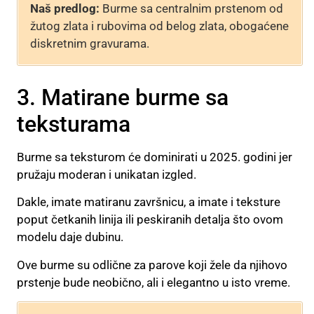
Naš predlog:
Burme sa centralnim prstenom od
žutog zlata i rubovima od belog zlata, obogaćene
diskretnim gravurama.
3. Matirane burme sa
teksturama
Burme sa teksturom će dominirati u 2025. godini jer
pružaju moderan i unikatan izgled.
Dakle, imate matiranu završnicu, a imate i teksture
poput četkanih linija ili peskiranih detalja što ovom
modelu daje dubinu.
Ove burme su odlične za parove koji žele da njihovo
prstenje bude neobično, ali i elegantno u isto vreme.