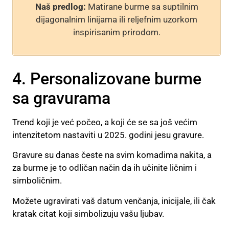
Naš predlog:
Matirane burme sa suptilnim
dijagonalnim linijama ili reljefnim uzorkom
inspirisanim prirodom.
4. Personalizovane burme
sa gravurama
Trend koji je već počeo, a koji će se sa još većim
intenzitetom nastaviti u 2025. godini jesu gravure.
Gravure su danas česte na svim komadima nakita, a
za burme je to odličan način da ih učinite ličnim i
simboličnim.
Možete ugravirati vaš datum venčanja, inicijale, ili čak
kratak citat koji simbolizuju vašu ljubav.