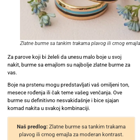
Zlatne burme sa tankim trakama plavog ili crnog emajl
Za parove koji bi želeli da unesu malo boje u svoj
nakit, burme sa emajlom su najbolje zlatne burme za
vas.
Boje na prstenu mogu predstavljati vaš omiljeni ton,
mesece rođenja ili čak teme vašeg venčanja. Ove
burme su definitivno nesvakidašnje i bice sjajan
komad nakita u svakoj kombinaciji.
Naš predlog:
Zlatne burme sa tankim trakama
plavog ili crnog emajla za moderan kontrast.