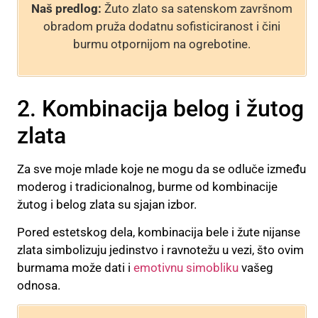
Naš predlog:
Žuto zlato sa satenskom završnom
obradom pruža dodatnu sofisticiranost i čini
burmu otpornijom na ogrebotine.
2. Kombinacija belog i žutog
zlata
Za sve moje mlade koje ne mogu da se odluče između
moderog i tradicionalnog, burme od kombinacije
žutog i belog zlata su sjajan izbor.
Pored estetskog dela, kombinacija bele i žute nijanse
zlata simbolizuju jedinstvo i ravnotežu u vezi, što ovim
burmama može dati i
emotivnu simobliku
vašeg
odnosa.