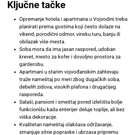
Ključne tačke
Opremanje hotela i apartmana u Vojvodini treba
planirati prema gostima koji često dolaze na
vikend, porodični odmor, vinsku turu, banju ili
obilazak više mesta.
Soba mora da ima jasan raspored, udoban
krevet, mesto za kofer i dovoljno prostora za
garderobu.
Apartmani u starim vojvođanskim zahtevaju
traže nameštaj po meri zbog dugačkih soba,
debelih zidova, visokih plafona i drugačijeg
rasporeda.
Salaši, pansioni i smeštaj pored izletišta bolje
funkcionišu kada enterijer deluje toplije, ali bez
viška dekoracije.
Kvalitetan nameštaj olakšava održavanje,
smanjuje sitne popravke i ubrzava pripremu