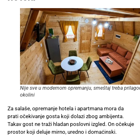
Nije sve u modernom opremanju, smeštaj treba prilagod
okolini
Za salaše, opremanje hotela i apartmana mora da
prati očekivanje gosta koji dolazi zbog ambijenta.
Takav gost ne traži hladan poslovni izgled. On očekuje
prostor koji deluje mirno, uredno i domaćinski.