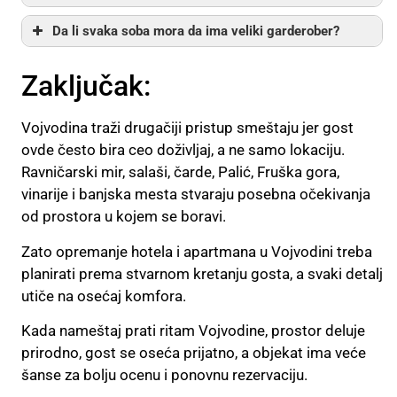
Da li svaka soba mora da ima veliki garderober?
Zaključak:
Vojvodina traži drugačiji pristup smeštaju jer gost
ovde često bira ceo doživljaj, a ne samo lokaciju.
Ravničarski mir, salaši, čarde, Palić, Fruška gora,
vinarije i banjska mesta stvaraju posebna očekivanja
od prostora u kojem se boravi.
Zato opremanje hotela i apartmana u Vojvodini treba
planirati prema stvarnom kretanju gosta, a svaki detalj
utiče na osećaj komfora.
Kada nameštaj prati ritam Vojvodine, prostor deluje
prirodno, gost se oseća prijatno, a objekat ima veće
šanse za bolju ocenu i ponovnu rezervaciju.