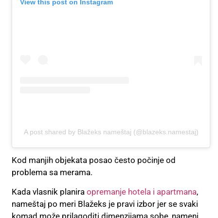
View this post on Instagram
A post shared by Blažeks nameštaj (@blazeks.namestaj)
Kod manjih objekata posao često počinje od
problema sa merama.
Kada vlasnik planira
opremanje hotela i apartmana
,
nameštaj po meri Blažeks je pravi izbor jer se svaki
komad može prilagoditi dimenzijama sobe, nameni