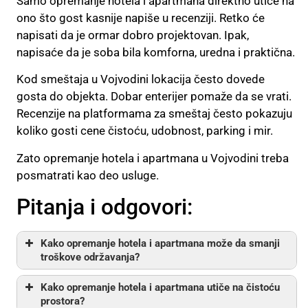
Samo opremanje hotela i apartmana direktno utiče na
ono što gost kasnije napiše u recenziji. Retko će
napisati da je ormar dobro projektovan. Ipak,
napisaće da je soba bila komforna, uredna i praktična.
Kod smeštaja u Vojvodini lokacija često dovede
gosta do objekta. Dobar enterijer pomaže da se vrati.
Recenzije na platformama za smeštaj često pokazuju
koliko gosti cene čistoću, udobnost, parking i mir.
Zato opremanje hotela i apartmana u Vojvodini treba
posmatrati kao deo usluge.
Pitanja i odgovori:
Kako opremanje hotela i apartmana može da smanji
troškove održavanja?
Kako opremanje hotela i apartmana utiče na čistoću
prostora?