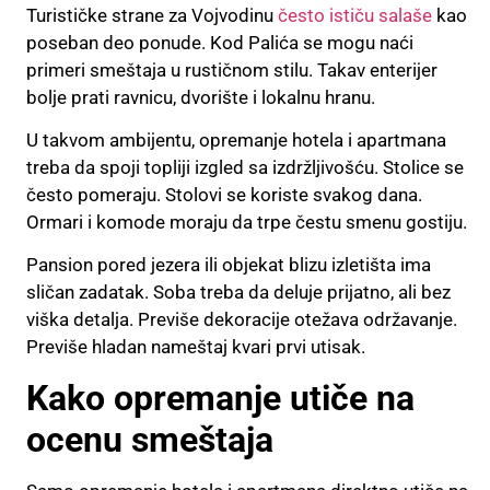
Turističke strane za Vojvodinu
često ističu salaše
kao
poseban deo ponude. Kod Palića se mogu naći
primeri smeštaja u rustičnom stilu. Takav enterijer
bolje prati ravnicu, dvorište i lokalnu hranu.
U takvom ambijentu, opremanje hotela i apartmana
treba da spoji topliji izgled sa izdržljivošću. Stolice se
često pomeraju. Stolovi se koriste svakog dana.
Ormari i komode moraju da trpe čestu smenu gostiju.
Pansion pored jezera ili objekat blizu izletišta ima
sličan zadatak. Soba treba da deluje prijatno, ali bez
viška detalja. Previše dekoracije otežava održavanje.
Previše hladan nameštaj kvari prvi utisak.
Kako opremanje utiče na
ocenu smeštaja