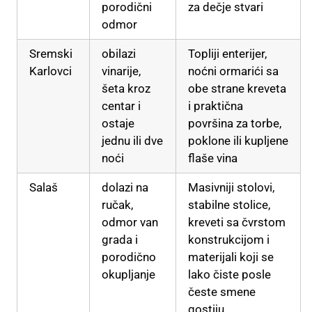
porodični
za dečje stvari
odmor
Sremski
obilazi
Topliji enterijer,
Karlovci
vinarije,
noćni ormarići sa
šeta kroz
obe strane kreveta
centar i
i praktična
ostaje
površina za torbe,
jednu ili dve
poklone ili kupljene
noći
flaše vina
Salaš
dolazi na
Masivniji stolovi,
ručak,
stabilne stolice,
odmor van
kreveti sa čvrstom
grada i
konstrukcijom i
porodično
materijali koji se
okupljanje
lako čiste posle
česte smene
gostiju