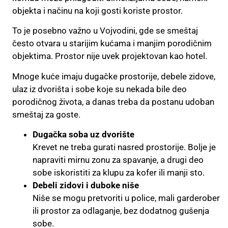
objekta i načinu na koji gosti koriste prostor.
To je posebno važno u Vojvodini, gde se smeštaj
često otvara u starijim kućama i manjim porodičnim
objektima. Prostor nije uvek projektovan kao hotel.
Mnoge kuće imaju dugačke prostorije, debele zidove,
ulaz iz dvorišta i sobe koje su nekada bile deo
porodičnog života, a danas treba da postanu udoban
smeštaj za goste.
Dugačka soba uz dvorište
Krevet ne treba gurati nasred prostorije. Bolje je
napraviti mirnu zonu za spavanje, a drugi deo
sobe iskoristiti za klupu za kofer ili manji sto.
Debeli zidovi i duboke niše
Niše se mogu pretvoriti u police, mali garderober
ili prostor za odlaganje, bez dodatnog gušenja
sobe.