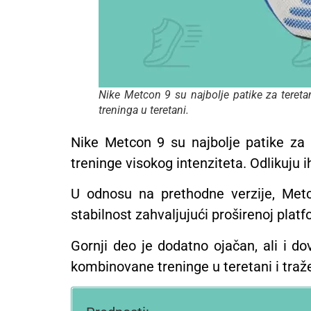
Nike Metcon 9 su najbolje patike za teret
treninga u teretani.
Nike Metcon 9 su najbolje patike za 
treninge visokog intenziteta. Odlikuju 
U odnosu na prethodne verzije, Metc
stabilnost zahvaljujući proširenoj platf
Gornji deo je dodatno ojačan, ali i do
kombinovane treninge u teretani i traž