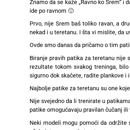
Znamo da se kaže „Ravno ko Srem“ i da
ide po ravnom 🙂
Prvo, nije Srem baš toliko ravan, a d
nekad i u teretanu. I šta vi mislite, d
Ovde smo danas da pričamo o tim pati
Biranje pravih patika za teretanu nije s
rezultate tokom svakog treninga, bilo 
sigurno dok skačete, radite plankove i 
Najbolje patike za teretanu su one koj
Nije svejedno da li trenirate u patikama 
patike omogućavaju pravilan čučanj ili
Neki modeli mogu pomoći da održite 