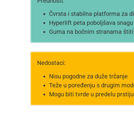
Prednosti:
Čvrsta i stabilna platforma za d
Hyperlift peta poboljšava snagu 
Guma na bočnim stranama štiti 
Nedostaci:
Nisu pogodne za duže trčanje
Teže u poređenju s drugim mod
Mogu biti tvrde u predelu prstiju