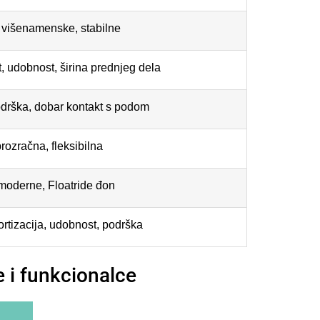
 višenamenske, stabilne
t, udobnost, širina prednjeg dela
rška, dobar kontakt s podom
rozračna, fleksibilna
oderne, Floatride đon
tizacija, udobnost, podrška
e i funkcionalce