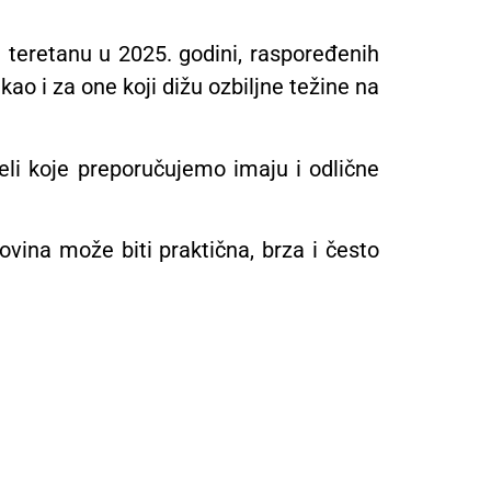
a teretanu u 2025. godini, raspoređenih
kao i za one koji dižu ozbiljne težine na
i koje preporučujemo imaju i odlične
vina može biti praktična, brza i često