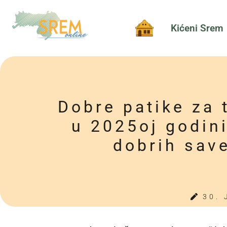
Kićeni Srem
Dobre patike za 
u 2025oj godin
dobrih sav
30. 