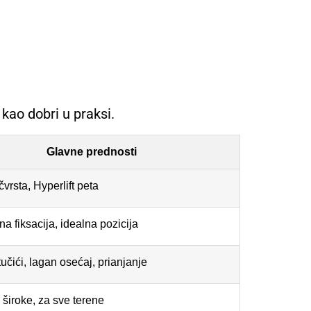
 kao dobri u praksi.
Glavne prednosti
čvrsta, Hyperlift peta
a fiksacija, idealna pozicija
učići, lagan osećaj, prianjanje
široke, za sve terene