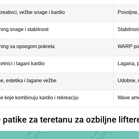
reativci, vežbe snage i kardio
Povoljne,
ning snage i stabilnost
Stabilnos
ning sa opsegom pokreta
WARP pod
etnici i lagani kardio
Lagana, p
e, estetika i lagane vežbe
Udobne, m
e koje kombinuju kardio i rekreaciju
Wave amor
patike za teretanu za ozbiljne lifter