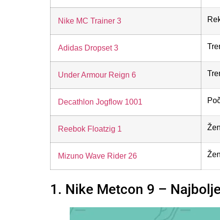
Rek
Nike MC Trainer 3
Tre
Adidas Dropset 3
Tre
Under Armour Reign 6
Poč
Decathlon Jogflow 1001
Žen
Reebok Floatzig 1
Žen
Mizuno Wave Rider 26
1. Nike Metcon 9 – Najbolje 