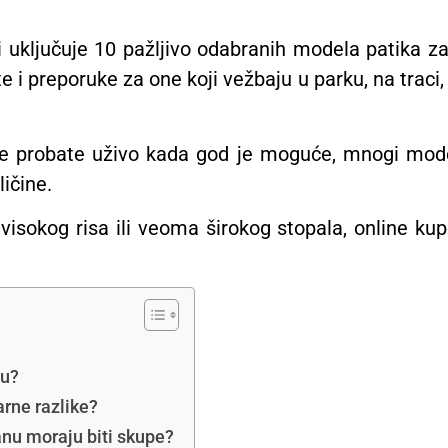
i uključuje 10 pažljivo odabranih modela patika z
 i preporuke za one koji vežbaju u parku, na traci, 
e probate uživo kada god je moguće, mnogi model
ličine.
isokog risa ili veoma širokog stopala, online kupo
nu?
arne razlike?
anu moraju biti skupe?