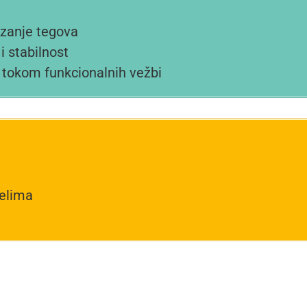
izanje tegova
i stabilnost
tokom funkcionalnih vežbi
elima