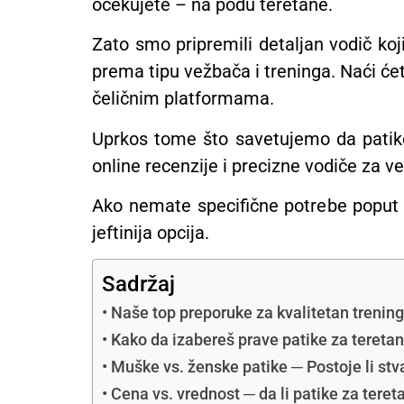
očekujete – na podu teretane.
Zato smo pripremili detaljan vodič koj
prema tipu vežbača i treninga. Naći ćete
čeličnim platformama.
Uprkos tome što savetujemo da patik
online recenzije i precizne vodiče za ve
Ako nemate specifične potrebe poput v
jeftinija opcija.
Sadržaj
Naše top preporuke za kvalitetan trening
Kako da izabereš prave patike za tereta
Muške vs. ženske patike ─ Postoje li stv
Cena vs. vrednost ─ da li patike za teret