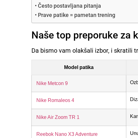
Često postavljana pitanja
Prave patike = pametan trening
Naše top preporuke za k
Da bismo vam olakšali izbor, i skratili 
Model patika
Ozbi
Nike Metcon 9
Diz
Nike Romaleos 4
Kar
Nike Air Zoom TR 1
Unu
Reebok Nano X3 Adventure