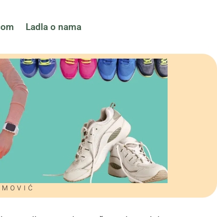
ćom
Ladla o nama
EMOVIĆ