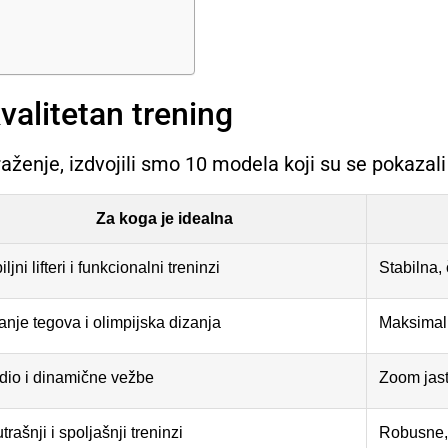
valitetan trening
traženje, izdvojili smo 10 modela koji su se pokazali
Za koga je idealna
ljni lifteri i funkcionalni treninzi
Stabilna, 
anje tegova i olimpijska dizanja
Maksimaln
dio i dinamične vežbe
Zoom jast
trašnji i spoljašnji treninzi
Robusne, 