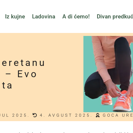
Iz kujne
Ladovina
A di ćemo!
Divan predku
teretanu
i – Evo
eta
JUL 2025.
4. AVGUST 2025.
GOCA UR