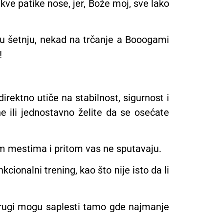
e patike nose, jer, Bože moj, sve lako
 u šetnju, nekad na trčanje a Booogami
!
direktno utiče na stabilnost, sigurnost i
ne ili jednostavno želite da se osećate
im mestima i pritom vas ne sputavaju.
kcionalni trening, kao što nije isto da li
rugi mogu saplesti tamo gde najmanje