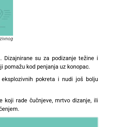
nzivnog
 Dizajnirane su za podizanje težine i
koji pomažu kod penjanja uz konopac.
ksplozivnih pokreta i nudi još bolju
 koji rade čučnjeve, mrtvo dizanje, ili
ećenjem.