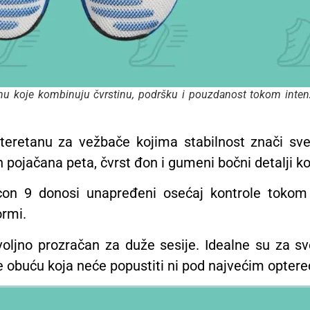
anu koje kombinuju čvrstinu, podršku i pouzdanost tokom inte
teretanu za vežbače kojima stabilnost znači sve.
ih pojačana peta, čvrst đon i gumeni bočni detalji 
on 9 donosi unapređeni osećaj kontrole tokom e
ormi.
voljno prozračan za duže sesije. Idealne su za sve
e obuću koja neće popustiti ni pod najvećim opter