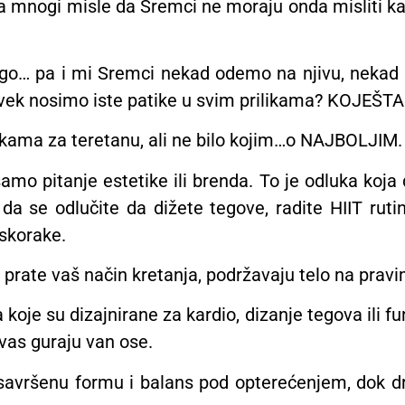
 mnogi misle da Sremci ne moraju onda misliti kakv
rugo… pa i mi Sremci nekad odemo na njivu, nekad
a uvek nosimo iste patike u svim prilikama? KOJEŠTA
kama za teretanu, ali ne bilo kojim…o NAJBOLJIM.
amo pitanje estetike ili brenda. To je odluka koja 
da se odlučite da dižete tegove, radite HIIT ruti
iskorake.
e prate vaš način kretanja, podržavaju telo na prav
koje su dizajnirane za kardio, dizanje tegova ili fun
 vas guraju van ose.
savršenu formu i balans pod opterećenjem, dok d