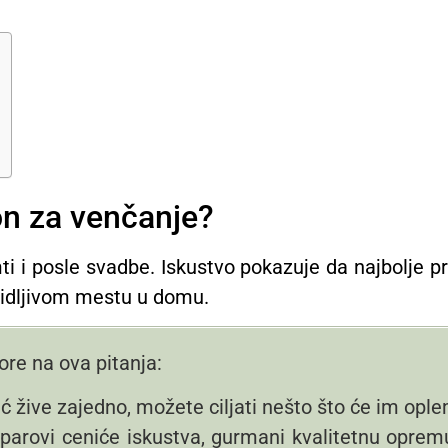
on za venčanje?
 i posle svadbe. Iskustvo pokazuje da najbolje prol
a vidljivom mestu u domu.
ore na ova pitanja:
žive zajedno, možete ciljati nešto što će im opleme
 parovi ceniće iskustva, gurmani kvalitetnu opremu