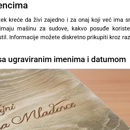
dencima
 tek kreće da živi zajedno i za onaj koji već ima
 imaju mašinu za sudove, kakvo posuđe koriste, 
stil. Informacije možete diskretno prikupiti kroz ra
 sa ugraviranim imenima i datumom