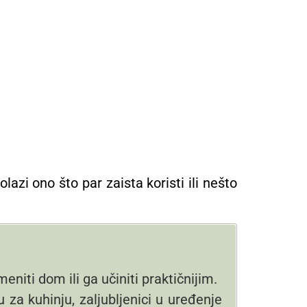
azi ono što par zaista koristi ili nešto
niti dom ili ga učiniti praktičnijim.
 za kuhinju, zaljubljenici u uređenje