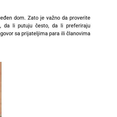
 sređen dom. Zato je važno da proverite
da li putuju često, da li preferiraju
zgovor sa prijateljima para ili članovima