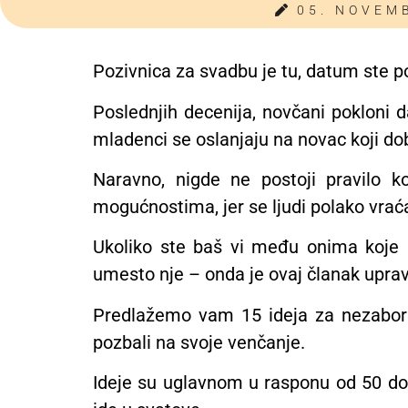
05. NOVEM
Pozivnica za svadbu je tu, datum ste po
Poslednjih decenija, novčani pokloni
mladenci se oslanjaju na novac koji dob
Naravno, nigde ne postoji pravilo 
mogućnostima, jer se ljudi polako vraća
Ukoliko ste baš vi među onima koje u
umesto nje – onda je ovaj članak uprav
Predlažemo vam 15 ideja za nezabora
pozbali na svoje venčanje.
Ideje su uglavnom u rasponu od 50 do 