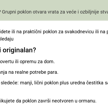
? Grupni poklon otvara vrata za veće i ozbiljnije stva
: idete ili na praktični poklon za svakodnevicu ili
gledaju
ti originalan?
 kovertu ili opremu za dom.
anja na realne potrebe para.
sledeće: manji, lični poklon plus uredna čestitka s
izikujete da poklon završi neotvoren u ormanu.