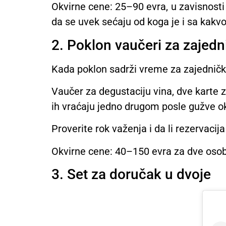
Okvirne cene: 25–90 evra, u zavisnosti
da se uvek sećaju od koga je i sa kak
2. Poklon vaučeri za zajedn
Kada poklon sadrži vreme za zajedničko 
Vaučer za degustaciju vina, dve karte za
ih vraćaju jedno drugom posle gužve o
Proverite rok važenja i da li rezervaci
Okvirne cene: 40–150 evra za dve oso
3. Set za doručak u dvoje