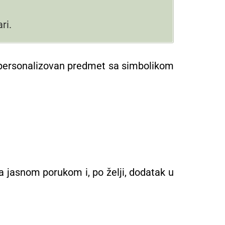
ri.
 na personalizovan predmet sa simbolikom
a jasnom porukom i, po želji, dodatak u