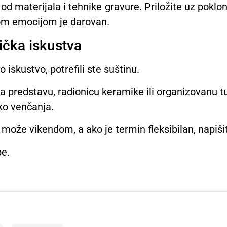
 od materijala i tehnike gravure. Priložite uz pokl
vom emocijom je darovan.
ička iskustva
iskustvo, potrefili ste suštinu.
 predstavu, radionicu keramike ili organizovanu tur
ko venčanja.
ja može vikendom, a ako je termin fleksibilan, napiš
be.