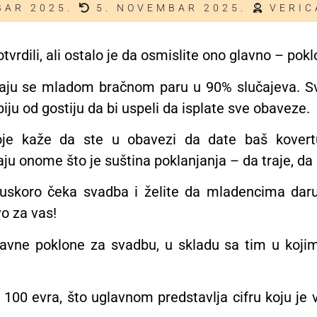
BAR 2025.
5. NOVEMBAR 2025.
VERIC
tvrdili, ali ostalo je da osmislite ono glavno – po
 daju se mladom bračnom paru u 90% slučajeva. Sv
iju od gostiju da bi uspeli da isplate sve obaveze.
koje kaže da ste u obavezi da date baš kovert
ju onome što je suština poklanjanja – da traje, da 
skoro čeka svadba i želite da mladencima daruj
o za vas!
vne poklone za svadbu, u skladu sa tim u kojim
100 evra, što uglavnom predstavlja cifru koju je v