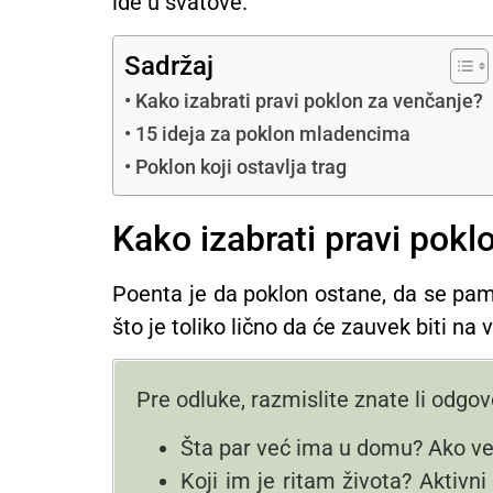
ide u svatove.
Sadržaj
Kako izabrati pravi poklon za venčanje?
15 ideja za poklon mladencima
Poklon koji ostavlja trag
Kako izabrati pravi pokl
Poenta je da poklon ostane, da se pamti
što je toliko lično da će zauvek biti n
Pre odluke, razmislite znate li odgov
Šta par već ima u domu? Ako već 
Koji im je ritam života? Aktivni