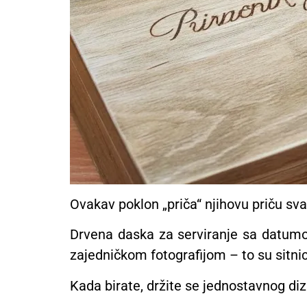
Ovakav poklon „priča“ njihovu priču sv
Drvena daska za serviranje sa datumo
zajedničkom fotografijom – to su sitnic
Kada birate, držite se jednostavnog diza