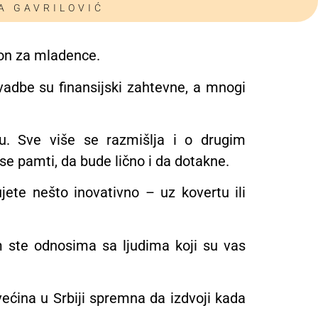
A GAVRILOVIĆ
klon za mladence.
adbe su finansijski zahtevne, a mnogi
u. Sve više se razmišlja i o drugim
se pamti, da bude lično i da dotakne.
ete nešto inovativno – uz kovertu ili
 ste odnosima sa ljudima koji su vas
ećina u Srbiji spremna da izdvoji kada