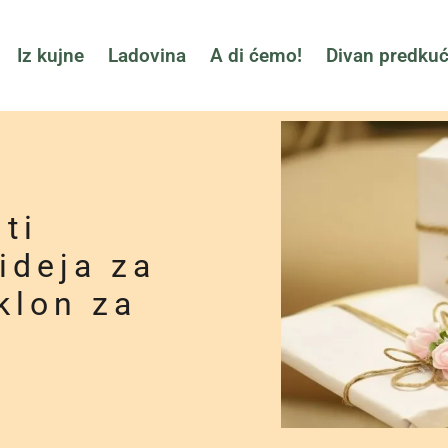
Iz kujne
Ladovina
A di ćemo!
Divan predku
ti
ideja za
klon za