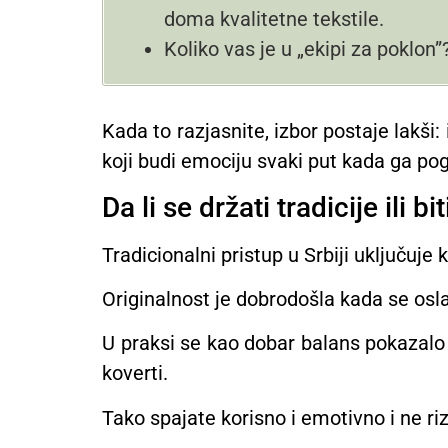
doma kvalitetne tekstile.
Koliko vas je u „ekipi za poklon”
Kada to razjasnite, izbor postaje lakši
koji budi emociju svaki put kada ga po
Da li se držati tradicije ili bi
Tradicionalni pristup u Srbiji uključuje
Originalnost je dobrodošla kada se osl
U praksi se kao dobar balans pokazalo 
koverti.
Tako spajate korisno i emotivno i ne r