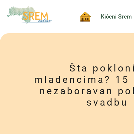
Kićeni Srem
Šta pokloni
mladencima? 15 
nezaboravan po
svadbu