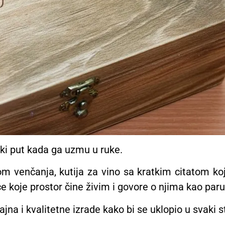
aki put kada ga uzmu u ruke.
m venčanja, kutija za vino sa kratkim citatom ko
e koje prostor čine živim i govore o njima kao paru
jna i kvalitetne izrade kako bi se uklopio u svaki st