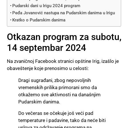
Pudarski dani u Irigu 2024 program
Peđa Jovanović nastupa na Pudarskim danima u Irigu
Kratko o Pudarskim danima
Otkazan program za subotu,
14 septembar 2024
Na zvaničnoj Facebook stranici opštine Irig, izašlo je
obaveštenje koje prenosimo u celosti:
Dragi sugrađani, zbog nepovoljnih
vremenskih prilika primorani smo da
otkažemo sve aktivnosti na današnjim
Pudarskim danima.
Do večeras se očekuje još veći pad
temperature i padavine, tako da neće biti
uslova za održavanje programa na