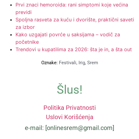
Prvi znaci hemoroida: rani simptomi koje većina
previdi
Spoljna rasveta za kuću i dvorište, praktični saveti
za izbor
Kako uzgajati povrće u saksijama – vodič za
početnike
Trendovi u kupatilima za 2026: šta je in, a šta out
Oznake:
Festivali
,
Irig
,
Srem
Šlus!
Politika Privatnosti
Uslovi Korišćenja
e-mail: [onlinesrem@gmail.com]