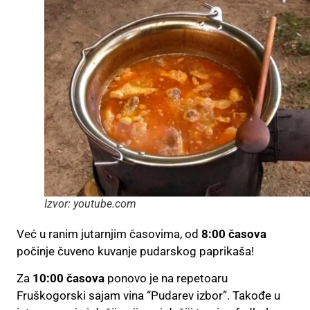
Izvor: youtube.com
Već u ranim jutarnjim časovima, od
8:00 časova
počinje čuveno kuvanje pudarskog paprikaša!
Za
10:00 časova
ponovo je na repetoaru
Fruškogorski sajam vina “Pudarev izbor”. Takođe u