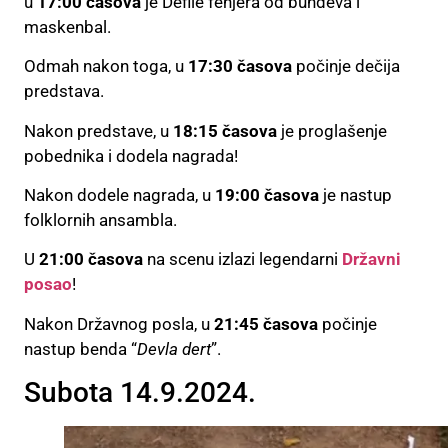
u
17:00 časova
je Defile fenjera od bundeva i
maskenbal.
Odmah nakon toga, u
17:30 časova
počinje dečija
predstava.
Nakon predstave, u
18:15 časova
je proglašenje
pobednika i dodela nagrada!
Nakon dodele nagrada, u
19:00 časova
je nastup
folklornih ansambla.
U
21:00 časova
na scenu izlazi legendarni
Državni
posao
!
Nakon Državnog posla, u
21:45 časova
počinje
nastup benda “
Devla dert
”.
Subota 14.9.2024.