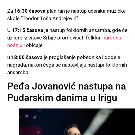
Za
16:30 časova
planiran je nastup učenika muzičke
škole “Teodor Toša Andrejević”.
U
17:15 časova
je nastup folklornih ansamba, gde će
uz igre iz čitave Srbije promovisati folklor,
narodnu
nošnju
i običaje.
u
18:00 časova
je proglašenje pobednika i dodele
nagrada, nakon čega se nastavljaju nastupi folklornih
ansamba.
Peđa Jovanović nastupa na
Pudarskim danima u Irigu