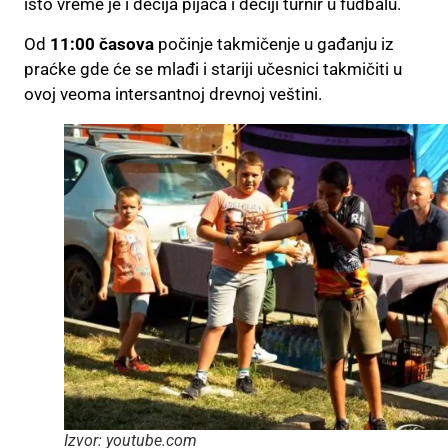
isto vreme je i dečija pijaca i dečiji turnir u fudbalu.
Od
11:00 časova
počinje takmičenje u gađanju iz
praćke gde će se mlađi i stariji učesnici takmičiti u
ovoj veoma intersantnoj drevnoj veštini.
Izvor: youtube.com