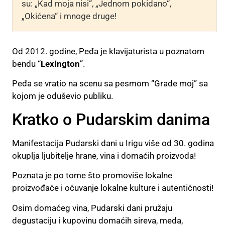
su: „Kad moja nisi“, „Jednom pokidano“,
„Okićena“ i mnoge druge!
Od 2012. godine, Peđa je klavijaturista u poznatom
bendu “
Lexington
”.
Peđa se vratio na scenu sa pesmom “Grade moj” sa
kojom je oduševio publiku.
Kratko o Pudarskim danima
Manifestacija Pudarski dani u Irigu više od 30. godina
okuplja ljubitelje hrane, vina i domaćih proizvoda!
Poznata je po tome što promoviše lokalne
proizvođače i očuvanje lokalne kulture i autentičnosti!
Osim domaćeg vina, Pudarski dani pružaju
degustaciju i kupovinu domaćih sireva, meda,