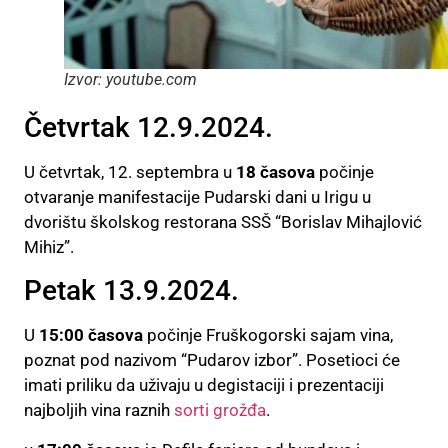
Izvor: youtube.com
Četvrtak 12.9.2024.
U četvrtak, 12. septembra u
18 časova
počinje
otvaranje manifestacije Pudarski dani u Irigu u
dvorištu školskog restorana SSŠ “Borislav Mihajlović
Mihiz”.
Petak 13.9.2024.
U
15:00 časova
počinje Fruškogorski sajam vina,
poznat pod nazivom “Pudarov izbor”. Posetioci će
imati priliku da uživaju u degistaciji i prezentaciji
najboljih vina raznih
sorti grožđa
.