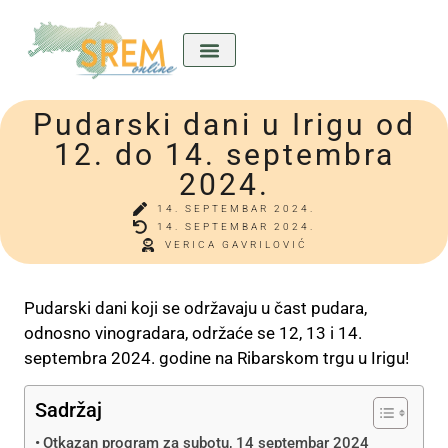
Pudarski dani u Irigu od
Kićeni Srem
Divan predkućom
Ladla o nama
12. do 14. septembra
2024.
14. SEPTEMBAR 2024.
14. SEPTEMBAR 2024.
VERICA GAVRILOVIĆ
Pudarski dani koji se održavaju u čast pudara,
odnosno vinogradara, održaće se 12, 13 i 14.
septembra 2024. godine na Ribarskom trgu u Irigu!
Sadržaj
Otkazan program za subotu, 14 septembar 2024