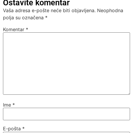
Ostavite komentar
Vaša adresa e-pošte neće biti objavljena.
Neophodna
polja su označena
*
Komentar
*
Ime
*
E-pošta
*