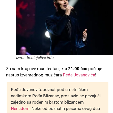
Izvor: trebinjelive.info
Za sam kraj ove manifestacije,
u 21:00 čas
počinje
nastup izvanrednog muzičara
Peđe Jovanovića
!
Peđa Jovanović, poznat pod umetničkim
nadimkom Peđa Blizanac, proslavio se pevajući
zajedno sa rođenim bratom blizancem
Nenadom
. Neke od poznatih pesama ovog dua