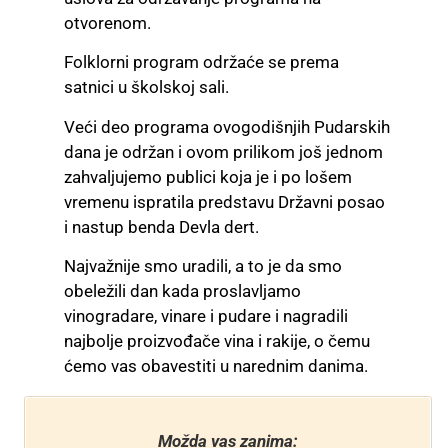
otvorenom.
Folklorni program održaće se prema
satnici u školskoj sali.
Veći deo programa ovogodišnjih Pudarskih
dana je održan i ovom prilikom još jednom
zahvaljujemo publici koja je i po lošem
vremenu ispratila predstavu Državni posao
i nastup benda Devla dert.
Najvažnije smo uradili, a to je da smo
obeležili dan kada proslavljamo
vinogradare, vinare i pudare i nagradili
najbolje proizvođače vina i rakije, o čemu
ćemo vas obavestiti u narednim danima.
Možda vas zanima: