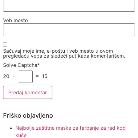
Veb mesto
Sačuvaj moje ime, e-poštu i veb mesto u ovom
pregledaču veba za sledeći put kada komentarišem.
Solve Captcha*
20 −
= 15
Friško objavljeno
Najbolje zaštitne maske za farbanje za rad kod
kuće