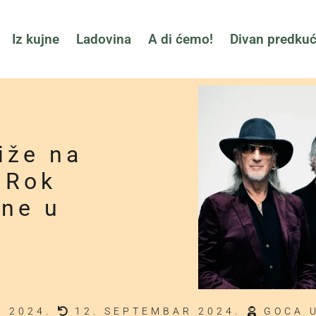
Iz kujne
Ladovina
A di ćemo!
Divan predku
iže na
 Rok
ine u
u
L 2024.
12. SEPTEMBAR 2024.
GOCA 