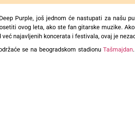
 Deep Purple, još jednom će nastupati za našu p
etiti ovog leta, ako ste fan gitarske muzike. Ako d
 već najavljenih koncerata i festivala, ovaj je neza
a održaće se na beogradskom stadionu
Tašmajdan