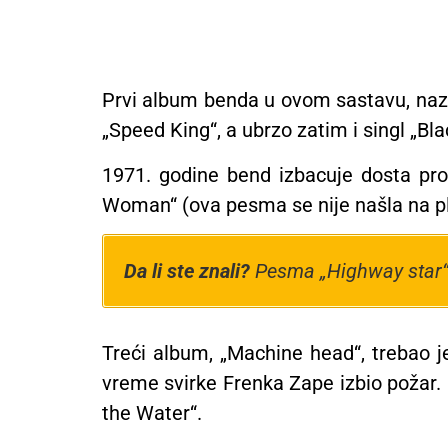
Prvi album benda u ovom sastavu, nazva
„Speed King“, a ubrzo zatim i singl „Bl
1971. godine bend izbacuje dosta prog
Woman“ (ova pesma se nije našla na plo
Da li ste znali?
Pesma „Highway star“ j
Treći album, „Machine head“, trebao j
vreme svirke Frenka Zape izbio požar. 
the Water“.