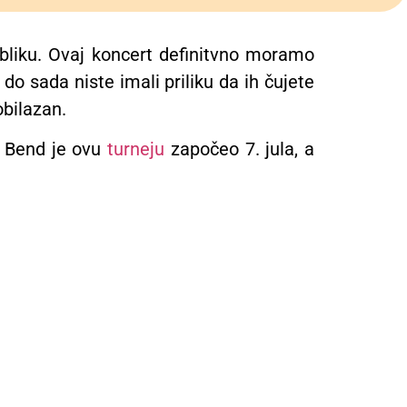
ubliku. Ovaj koncert definitvno moramo
o sada niste imali priliku da ih čujete
obilazan.
. Bend je ovu
turneju
započeo 7. jula, a