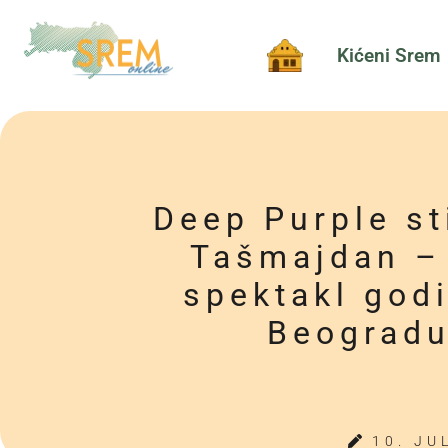
Kićeni Srem
Deep Purple st
Tašmajdan –
spektakl god
Beograd
10. JU