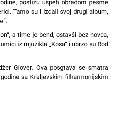
 godine, postižu uspeh obradom pesme
ci. Tamo su i izdali svoj drugi album,
e“.
n“, a time je bend, ostavši bez novca,
umici iz mjuzikla „Kosa“ i ubrzo su Rod
odžer Glover. Ova posgtava se smatra
godine sa Kraljevskim filharmonijskim