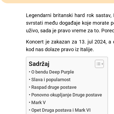
Legendarni britanski hard rok sastav,
svrstati među događaje koje morate pos
uživo, sada je pravo vreme za to. Pored
Koncert je zakazan za 13. jul 2024, 
kod nas dolaze pravo iz Italije.
Sadržaj
O bendu Deep Purple
Slava i popularnost
Raspad druge postave
Ponovno okupljanje Druge postave
Mark V
Opet Druga postava i Mark VI