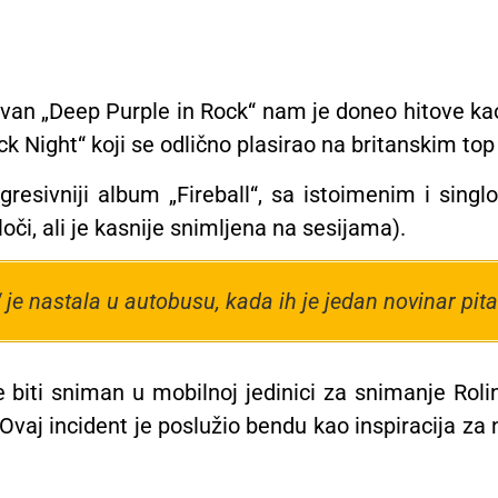
n „Deep Purple in Rock“ nam je doneo hitove kao št
ack Night“ koji se odlično plasirao na britanskim to
resivniji album „Fireball“, sa istoimenim i sing
či, ali je kasnije snimljena na sesijama).
e nastala u autobusu, kada ih je jedan novinar pit
e biti sniman u mobilnoj jedinici za snimanje Roli
Ovaj incident je poslužio bendu kao inspiracija z