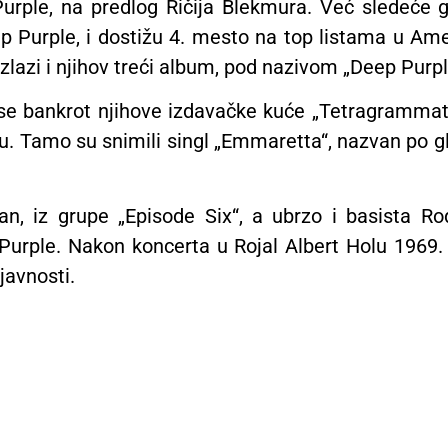
urple, na predlog Ričija Blekmura. Već sledeće
 Purple, i dostižu 4. mesto na top listama u Ameri
izlazi i njihov treći album, pod nazivom „Deep Purpl
se bankrot njihove izdavačke kuće „Tetragrammato
ku. Tamo su snimili singl „Emmaretta“, nazvan po gl
an, iz grupe „Episode Six“, a ubrzo i basista R
rple. Nakon koncerta u Rojal Albert Holu 1969. 
javnosti.