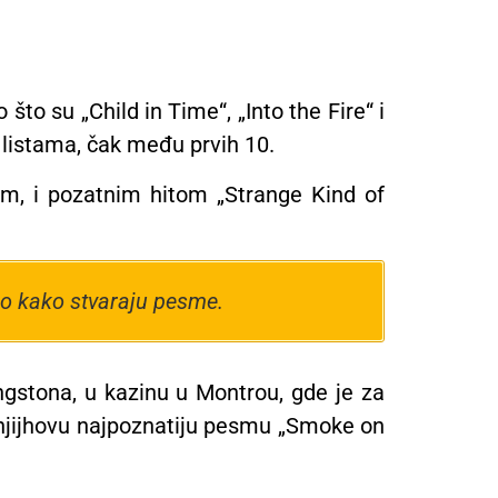
o su „Child in Time“, „Into the Fire“ i
p listama, čak među prvih 10.
lom, i pozatnim hitom „Strange Kind of
ao kako stvaraju pesme.
ngstona, u kazinu u Montrou, gde je za
a njijhovu najpoznatiju pesmu „Smoke on