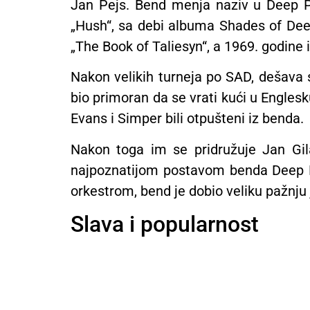
Jan Pejs. Bend menja naziv u Deep P
„Hush“, sa debi albuma Shades of Deep
„The Book of Taliesyn“, a 1969. godine 
Nakon velikih turneja po SAD, dešava 
bio primoran da se vrati kući u Engles
Evans i Simper bili otpušteni iz benda.
Nakon toga im se pridružuje Jan Gil
najpoznatijom postavom benda Deep Pu
orkestrom, bend je dobio veliku pažnju 
Slava i popularnost