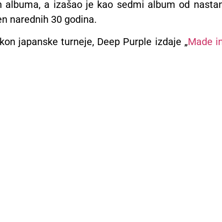
h albuma, a izašao je kao sedmi album od nastan
n narednih 30 godina.
kon japanske turneje, Deep Purple izdaje „
Made i