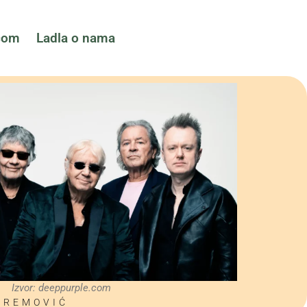
ćom
Ladla o nama
Izvor: deeppurple.com
UREMOVIĆ