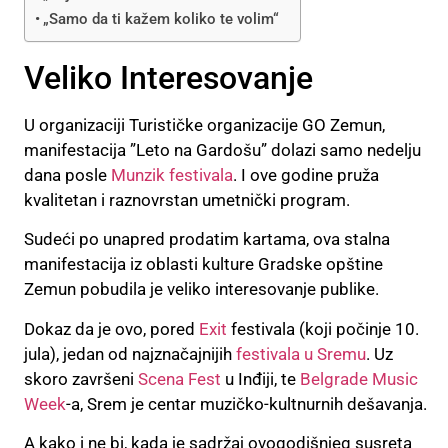
„Samo da ti kažem koliko te volim“
Veliko Interesovanje
U organizaciji Turističke organizacije GO Zemun,
manifestacija ”Leto na Gardošu” dolazi samo nedelju
dana posle
Munzik festivala
. I ove godine pruža
kvalitetan i raznovrstan umetnički program.
Sudeći po unapred prodatim kartama, ova stalna
manifestacija iz oblasti kulture Gradske opštine
Zemun pobudila je veliko interesovanje publike.
Dokaz da je ovo, pored
Exit
festivala (koji počinje 10.
jula), jedan od najznačajnijih
festivala u Sremu
. Uz
skoro završeni
Scena Fest
u Inđiji, te
Belgrade Music
Week
-a, Srem je centar muzičko-kultnurnih dešavanja.
A kako i ne bi, kada je sadržaj ovogodišnjeg susreta