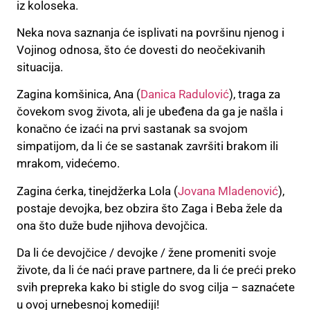
iz koloseka.
Neka nova saznanja će isplivati na površinu njenog i
Vojinog odnosa, što će dovesti do neočekivanih
situacija.
Zagina komšinica, Ana (
Danica Radulović
), traga za
čovekom svog života, ali je ubeđena da ga je našla i
konačno će izaći na prvi sastanak sa svojom
simpatijom, da li će se sastanak završiti brakom ili
mrakom, videćemo.
Zagina ćerka, tinejdžerka Lola (
Jovana Mladenović
),
postaje devojka, bez obzira što Zaga i Beba žele da
ona što duže bude njihova devojčica.
Da li će devojčice / devojke / žene promeniti svoje
živote, da li će naći prave partnere, da li će preći preko
svih prepreka kako bi stigle do svog cilja – saznaćete
u ovoj urnebesnoj komediji!