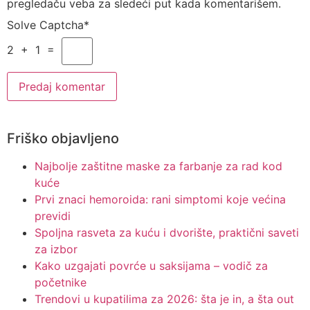
pregledaču veba za sledeći put kada komentarišem.
Solve Captcha*
2 + 1 =
Friško objavljeno
Najbolje zaštitne maske za farbanje za rad kod
kuće
Prvi znaci hemoroida: rani simptomi koje većina
previdi
Spoljna rasveta za kuću i dvorište, praktični saveti
za izbor
Kako uzgajati povrće u saksijama – vodič za
početnike
Trendovi u kupatilima za 2026: šta je in, a šta out