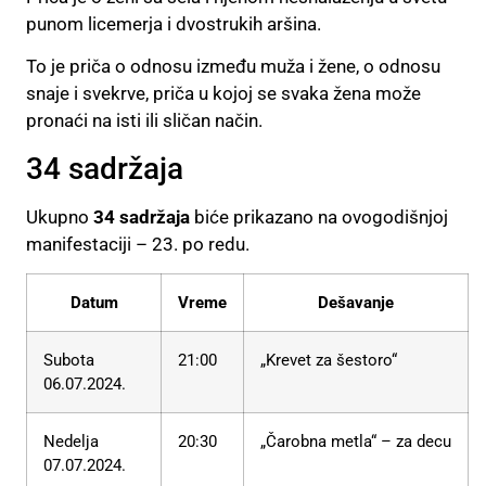
punom licemerja i dvostrukih aršina.
To je priča o odnosu između muža i žene, o odnosu
snaje i svekrve, priča u kojoj se svaka žena može
pronaći na isti ili sličan način.
34 sadržaja
Ukupno
34 sadržaja
biće prikazano na ovogodišnjoj
manifestaciji – 23. po redu.
Datum
Vreme
Dešavanje
Subota
21:00
„Krevet za šestoro“
06.07.2024.
Nedelja
20:30
„Čarobna metla“ – za decu
07.07.2024.