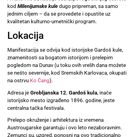
kod
Milenijumske kule
dugo pripreman, sa samo
jednim ciljem – da se provedete i opustite uz
kvalitetan kulturno-umetnički program.
Lokacija
Manifestacija se odvija kod istorijske Gardoš kule,
znamenitosti sa bogatom istorijom i prelepim
pogledom na Dunav (u toku ovih vrelih dana možete
se nešto severnije, kod Sremskih Karlovaca, okupati
na ostrvu
Ko Čang
).
Adresa je
Grobljanska 12. Gardoš kula
, inače
istorijsko mesto izgrađeno 1896. godine, jeste
centralna tačka festivala.
Prelepo okruženje i arhitektura iz vremena
Austrougarske garantuju i ovo leto nezaboravnim.
Zemunci su, uzgred, ponosni na ovo tradicionalno