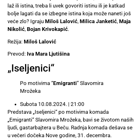
laž ili istina, treba li uvek govoriti istinu ili je katkad
bolje lagati da se izbegne istina koja može naneti još
veće zlo? Igraju
Miloš Lalović
,
Milica Janketić
,
Maja
Nikolić
,
Bojan Krivokapić
.
Režija:
Miloš Lalović
Prevod:
Iva Mara Ljutišina
„Iseljenici“
Po motivima “
Emigranti
” Slavomira
Mrožeka
Subota 10.08.2024. | 21:00
Predstava „Iseljenici“ po motivima komada
„Emigranti“ Slavomira Mrožeka, bavi se životom naših
ljudi, gastarbajtera u Beču. Radnja komada dešava se
u večeri dočeka Nove godine, 31. decembra.