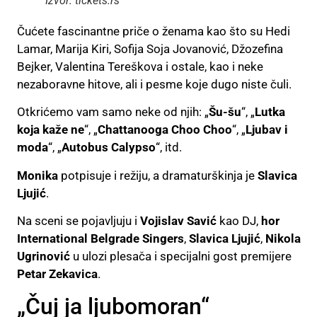
Izvor: tickets.rs
Čućete fascinantne priče o ženama kao što su Hedi
Lamar, Marija Kiri, Sofija Soja Jovanović, Džozefina
Bejker, Valentina Tereškova i ostale, kao i neke
nezaboravne hitove, ali i pesme koje dugo niste čuli.
Otkrićemo vam samo neke od njih: „
Šu-šu
“, „
Lutka
koja kaže ne
“, „
Chattanooga Choo Choo
“, „
Ljubav i
moda
“, „
Autobus Calypso
“, itd.
Monika
potpisuje i režiju, a dramaturškinja je
Slavica
Ljujić
.
Na sceni se pojavljuju i
Vojislav Savić
kao DJ,
hor
International Belgrade Singers
,
Slavica Ljujić
,
Nikola
Ugrinović
u ulozi plesača i specijalni gost premijere
Petar Zekavica
.
„Čuj ja ljubomoran“