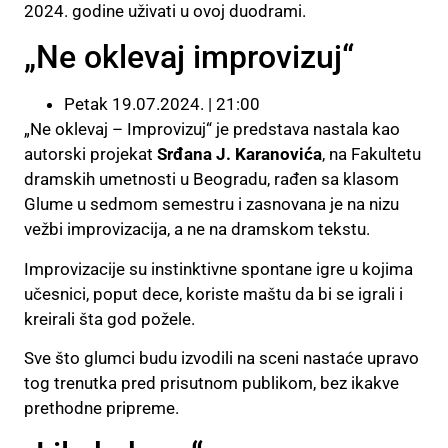
2024. godine uživati u ovoj duodrami.
„Ne oklevaj improvizuj“
Petak 19.07.2024. | 21:00
„Ne oklevaj – Improvizuj“ je predstava nastala kao
autorski projekat
Srđana J. Karanovića
, na Fakultetu
dramskih umetnosti u Beogradu, rađen sa klasom
Glume u sedmom semestru i zasnovana je na nizu
vežbi improvizacija, a ne na dramskom tekstu.
Improvizacije su instinktivne spontane igre u kojima
učesnici, poput dece, koriste maštu da bi se igrali i
kreirali šta god požele.
Sve što glumci budu izvodili na sceni nastaće upravo
tog trenutka pred prisutnom publikom, bez ikakve
prethodne pripreme.