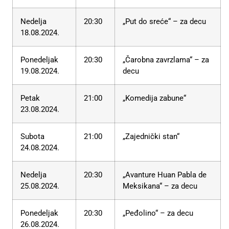
Nedelja
20:30
„Put do sreće“ – za decu
18.08.2024.
Ponedeljak
20:30
„Čarobna zavrzlama“ – za
19.08.2024.
decu
Petak
21:00
„Komedija zabune“
23.08.2024.
Subota
21:00
„Zajednički stan“
24.08.2024.
Nedelja
20:30
„Avanture Huan Pabla de
25.08.2024.
Meksikana“ – za decu
Ponedeljak
20:30
„Peđolino“ – za decu
26.08.2024.