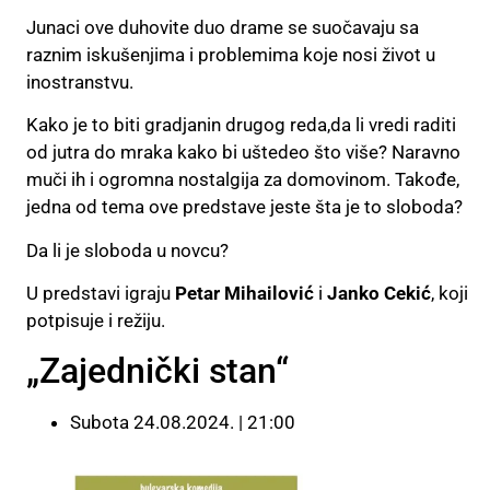
Junaci ove duhovite duo drame se suočavaju sa
raznim iskušenjima i problemima koje nosi život u
inostranstvu.
Kako je to biti gradjanin drugog reda,da li vredi raditi
od jutra do mraka kako bi uštedeo što više? Naravno
muči ih i ogromna nostalgija za domovinom. Takođe,
jedna od tema ove predstave jeste šta je to sloboda?
Da li je sloboda u novcu?
U predstavi igraju
Petar Mihailović
i
Janko Cekić
, koji
potpisuje i režiju.
„Zajednički stan“
Subota 24.08.2024. | 21:00