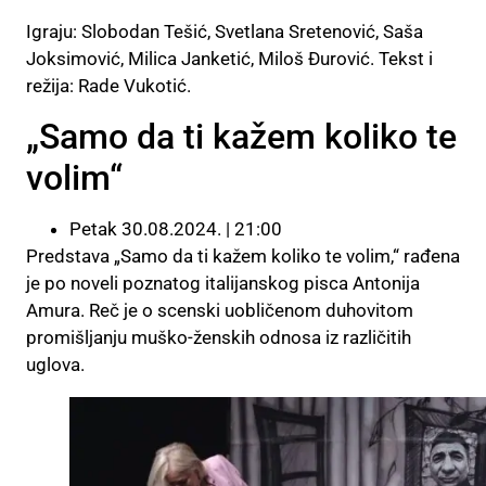
Igraju: Slobodan Tešić, Svetlana Sretenović, Saša
Joksimović, Milica Janketić, Miloš Đurović. Tekst i
režija: Rade Vukotić.
„Samo da ti kažem koliko te
volim“
Petak 30.08.2024. | 21:00
Predstava „Samo da ti kažem koliko te volim,“ rađena
je po noveli poznatog italijanskog pisca Antonija
Amura. Reč je o scenski uobličenom duhovitom
promišljanju muško-ženskih odnosa iz različitih
uglova.