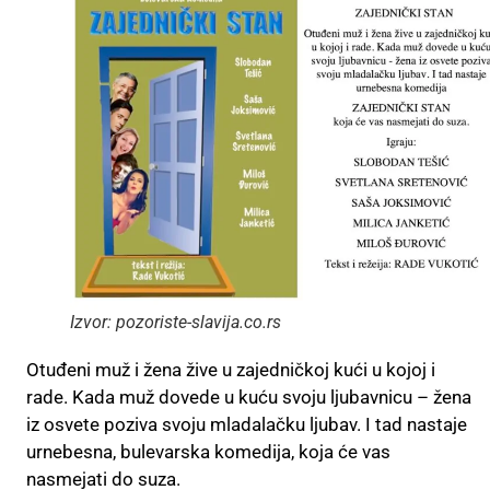
Izvor: pozoriste-slavija.co.rs
Otuđeni muž i žena žive u zajedničkoj kući u kojoj i
rade. Kada muž dovede u kuću svoju ljubavnicu – žena
iz osvete poziva svoju mladalačku ljubav. I tad nastaje
urnebesna, bulevarska komedija, koja će vas
nasmejati do suza.