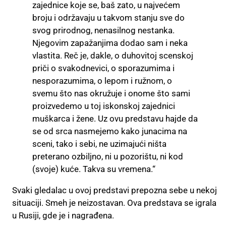
zajednice koje se, baš zato, u najvećem
broju i održavaju u takvom stanju sve do
svog prirodnog, nenasilnog nestanka.
Njegovim zapažanjima dodao sam i neka
vlastita. Reč je, dakle, o duhovitoj scenskoj
priči o svakodnevici, o sporazumima i
nesporazumima, o lepom i ružnom, o
svemu što nas okružuje i onome što sami
proizvedemo u toj iskonskoj zajednici
muškarca i žene. Uz ovu predstavu hajde da
se od srca nasmejemo kako junacima na
sceni, tako i sebi, ne uzimajući ništa
preterano ozbiljno, ni u pozorištu, ni kod
(svoje) kuće. Takva su vremena.“
Svaki gledalac u ovoj predstavi prepozna sebe u nekoj
situaciji. Smeh je neizostavan. Ova predstava se igrala
u Rusiji, gde je i nagrađena.