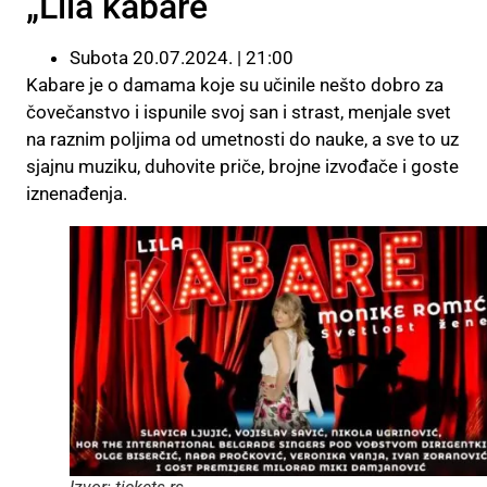
„Lila kabare“
Subota 20.07.2024. | 21:00
Kabare je o damama koje su učinile nešto dobro za
čovečanstvo i ispunile svoj san i strast, menjale svet
na raznim poljima od umetnosti do nauke, a sve to uz
sjajnu muziku, duhovite priče, brojne izvođače i goste
iznenađenja.