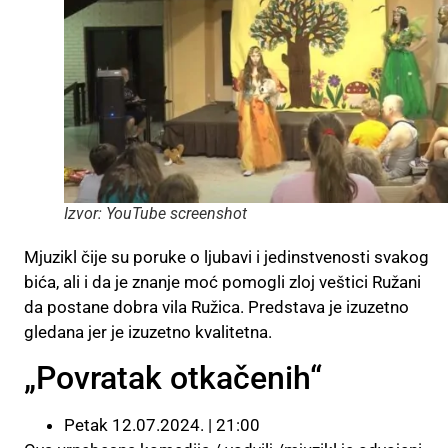
Izvor: YouTube screenshot
Mjuzikl čije su poruke o ljubavi i jedinstvenosti svakog
bića, ali i da je znanje moć pomogli zloj veštici Ružani
da postane dobra vila Ružica. Predstava je izuzetno
gledana jer je izuzetno kvalitetna.
„Povratak otkačenih“
Petak 12.07.2024. | 21:00