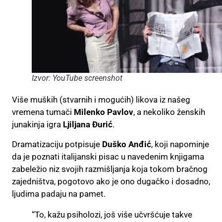
Izvor: YouTube screenshot
Više muških (stvarnih i mogućih) likova iz našeg
vremena tumači
Milenko Pavlov
, a nekoliko ženskih
junakinja igra
Ljiljana Đurić
.
Dramatizaciju potpisuje
Duško Anđić
, koji napominje
da je poznati italijanski pisac u navedenim knjigama
zabeležio niz svojih razmišljanja koja tokom bračnog
zajedništva, pogotovo ako je ono dugačko i dosadno,
ljudima padaju na pamet.
“To, kažu psiholozi, još više učvršćuje takve