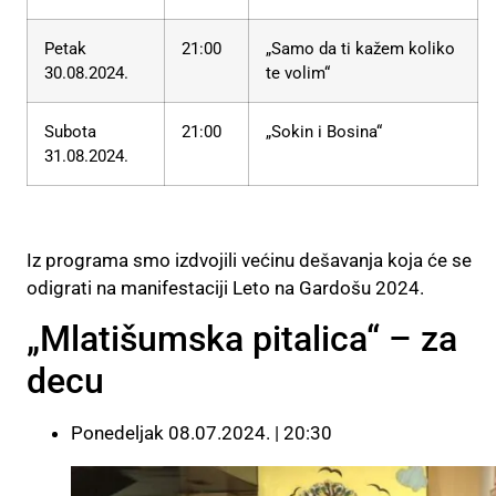
Petak
21:00
„Samo da ti kažem koliko
30.08.2024.
te volim“
Subota
21:00
„Sokin i Bosina“
31.08.2024.
Iz programa smo izdvojili većinu dešavanja koja će se
odigrati na manifestaciji Leto na Gardošu 2024.
„Mlatišumska pitalica“ – za
decu
Ponedeljak 08.07.2024. | 20:30