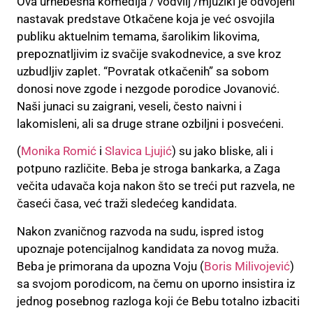
Ova urnebesna komedija / vodvilj /mjuzikl je odvojeni
nastavak predstave Otkačene koja je već osvojila
publiku aktuelnim temama, šarolikim likovima,
prepoznatljivim iz svačije svakodnevice, a sve kroz
uzbudljiv zaplet. “Povratak otkačenih” sa sobom
donosi nove zgode i nezgode porodice Jovanović.
Naši junaci su zaigrani, veseli, često naivni i
lakomisleni, ali sa druge strane ozbiljni i posvećeni.
(
Monika Romić
i
Slavica Ljujić
) su jako bliske, ali i
potpuno različite. Beba je stroga bankarka, a Zaga
večita udavača koja nakon što se treći put razvela, ne
časeći časa, već traži sledećeg kandidata.
Nakon zvaničnog razvoda na sudu, ispred istog
upoznaje potencijalnog kandidata za novog muža.
Beba je primorana da upozna Voju (
Boris Milivojević
)
sa svojom porodicom, na čemu on uporno insistira iz
jednog posebnog razloga koji će Bebu totalno izbaciti