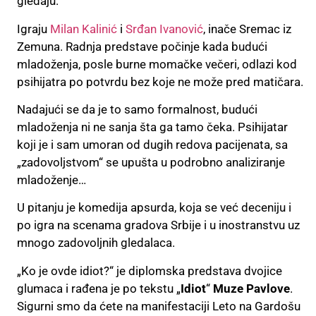
gledaju.
Igraju
Milan Kalinić
i
Srđan Ivanović
, inače Sremac iz
Zemuna. Radnja predstave počinje kada budući
mladoženja, posle burne momačke večeri, odlazi kod
psihijatra po potvrdu bez koje ne može pred matičara.
Nadajući se da je to samo formalnost, budući
mladoženja ni ne sanja šta ga tamo čeka. Psihijatar
koji je i sam umoran od dugih redova pacijenata, sa
„zadovoljstvom“ se upušta u podrobno analiziranje
mladoženje…
U pitanju je komedija apsurda, koja se već deceniju i
po igra na scenama gradova Srbije i u inostranstvu uz
mnogo zadovoljnih gledalaca.
„Ko je ovde idiot?“ je diplomska predstava dvojice
glumaca i rađena je po tekstu „
Idiot
“
Muze Pavlove
.
Sigurni smo da ćete na manifestaciji Leto na Gardošu