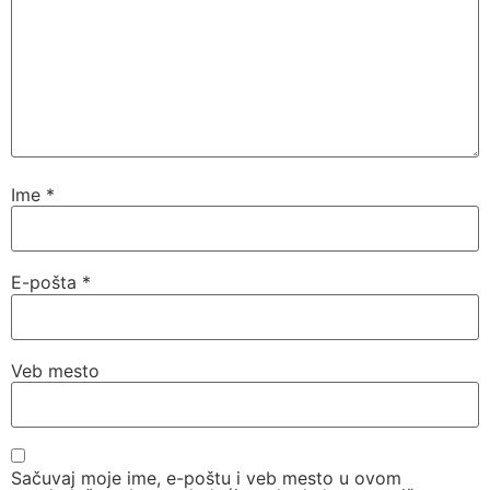
Ime
*
E-pošta
*
Veb mesto
Sačuvaj moje ime, e-poštu i veb mesto u ovom