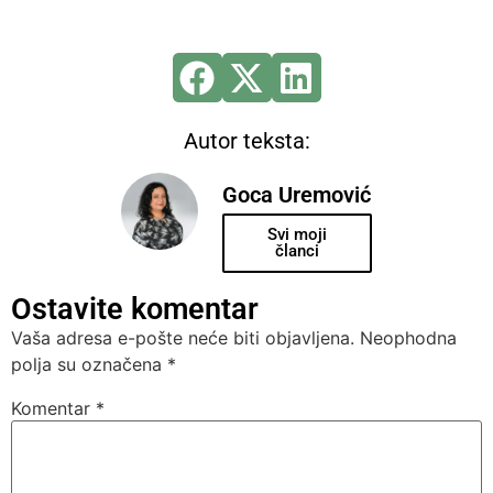
Autor teksta:
Goca Uremović
Svi moji
članci
Ostavite komentar
Vaša adresa e-pošte neće biti objavljena.
Neophodna
polja su označena
*
Komentar
*