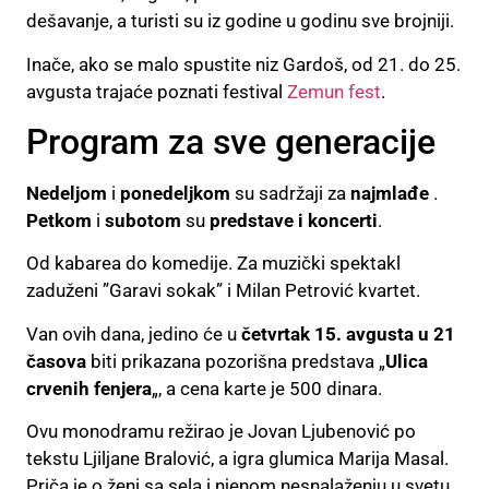
dešavanje, a turisti su iz godine u godinu sve brojniji.
Inače, ako se malo spustite niz Gardoš, od 21. do 25.
avgusta trajaće poznati festival
Zemun fest
.
Program za sve generacije
Nedeljom
i
ponedeljkom
su sadržaji za
najmlađe
.
Petkom
i
subotom
su
predstave i koncerti
.
Od kabarea do komedije. Za muzički spektakl
zaduženi ”Garavi sokak” i Milan Petrović kvartet.
Van ovih dana, jedino će u
četvrtak 15. avgusta u 21
časova
biti prikazana pozorišna predstava „
Ulica
crvenih fenjera
„, a cena karte je 500 dinara.
Ovu monodramu režirao je Jovan Ljubenović po
tekstu Ljiljane Bralović, a igra glumica Marija Masal.
Priča je o ženi sa sela i njenom nesnalaženju u svetu