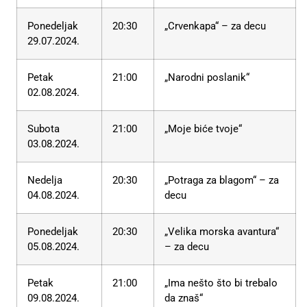
Ponedeljak
20:30
„Crvenkapa“ – za decu
29.07.2024.
Petak
21:00
„Narodni poslanik“
02.08.2024.
Subota
21:00
„Moje biće tvoje“
03.08.2024.
Nedelja
20:30
„Potraga za blagom“ – za
04.08.2024.
decu
Ponedeljak
20:30
„Velika morska avantura“
05.08.2024.
– za decu
Petak
21:00
„Ima nešto što bi trebalo
09.08.2024.
da znaš“