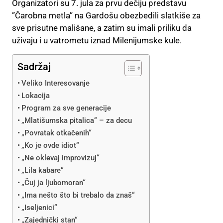
Organizatori su 7. jula za prvu dečiju predstavu
”Čarobna metla” na Gardošu obezbedili slatkiše za
sve prisutne mališane, a zatim su imali priliku da
uživaju i u vatrometu iznad Milenijumske kule.
Sadržaj
Veliko Interesovanje
Lokacija
Program za sve generacije
„Mlatišumska pitalica“ – za decu
„Povratak otkačenih“
„Ko je ovde idiot“
„Ne oklevaj improvizuj“
„Lila kabare“
„Čuj ja ljubomoran“
„Ima nešto što bi trebalo da znaš“
„Iseljenici“
„Zajednički stan“