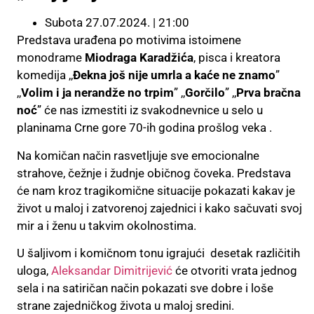
Subota 27.07.2024. | 21:00
Predstava urađena po motivima istoimene
monodrame
Miodraga Karadžića
, pisca i kreatora
komedija ,,
Đekna još nije umrla a kaće ne znamo
”
,,
Volim i ja nerandže no trpim
” ,,
Gorčilo
” ,,
Prva bračna
noć
” će nas izmestiti iz svakodnevnice u selo u
planinama Crne gore 70-ih godina prošlog veka .
Na komičan način rasvetljuje sve emocionalne
strahove, čežnje i žudnje običnog čoveka. Predstava
će nam kroz tragikomične situacije pokazati kakav je
život u maloj i zatvorenoj zajednici i kako sačuvati svoj
mir a i ženu u takvim okolnostima.
U šaljivom i komičnom tonu igrajući desetak različitih
uloga,
Aleksandar Dimitrijević
će otvoriti vrata jednog
sela i na satiričan način pokazati sve dobre i loše
strane zajedničkog života u maloj sredini.