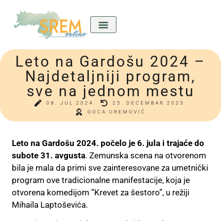
Leto na Gardošu 2024 –
Kićeni Srem
Divan predkućom
Ladla o nama
Najdetaljniji program,
sve na jednom mestu
08. JUL 2024.
25. DECEMBAR 2025.
GOCA UREMOVIĆ
Leto na Gardošu 2024. počelo je 6. jula i trajaće do
subote 31. avgusta
. Zemunska scena na otvorenom
bila je mala da primi sve zainteresovane za umetnički
program ove tradicionalne manifestacije, koja je
otvorena komedijom ”Krevet za šestoro”, u režiji
Mihaila Laptoševića.