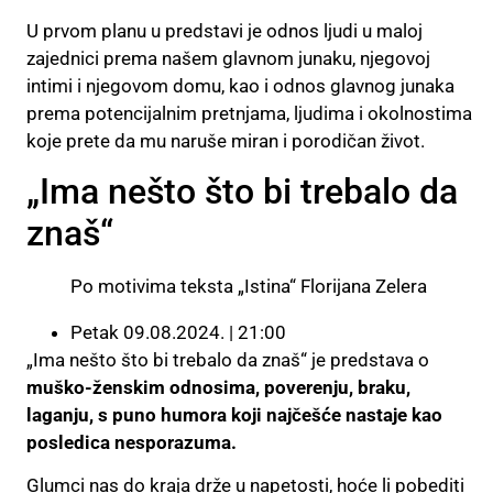
U prvom planu u predstavi je odnos ljudi u maloj
zajednici prema našem glavnom junaku, njegovoj
intimi i njegovom domu, kao i odnos glavnog junaka
prema potencijalnim pretnjama, ljudima i okolnostima
koje prete da mu naruše miran i porodičan život.
„Ima nešto što bi trebalo da
znaš“
Po motivima teksta „Istina“ Florijana Zelera
Petak 09.08.2024. | 21:00
„Ima nešto što bi trebalo da znaš“ je predstava o
muško-ženskim odnosima, poverenju, braku,
laganju, s puno humora koji najčešće nastaje kao
posledica nesporazuma.
Glumci nas do kraja drže u napetosti, hoće li pobediti