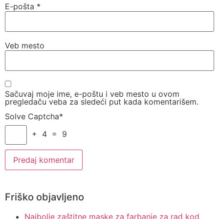
E-pošta
*
Veb mesto
Sačuvaj moje ime, e-poštu i veb mesto u ovom
pregledaču veba za sledeći put kada komentarišem.
Solve Captcha*
+ 4 = 9
Friško objavljeno
Najbolje zaštitne maske za farbanje za rad kod