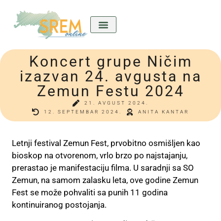
Koncert grupe Ničim
Kićeni Srem
Divan predkućom
Ladla o nama
izazvan 24. avgusta na
Zemun Festu 2024
21. AVGUST 2024.
12. SEPTEMBAR 2024.
ANITA KANTAR
Letnji festival Zemun Fest, prvobitno osmišljen kao
bioskop na otvorenom, vrlo brzo po najstajanju,
prerastao je manifestaciju filma. U saradnji sa SO
Zemun, na samom zalasku leta, ove godine Zemun
Fest se može pohvaliti sa punih 11 godina
kontinuiranog postojanja.