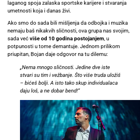
laganog spoja zalaska sportske karijere i stvaranja
umetnosti koja i danas živi.
Ako smo do sada bili mišljenja da odbojka i muzika
nemaju baš nikakvih sličnosti, ova grupa nas svojim,
sada već
više od 10 godina postojanjem
, u
potpunosti u tome demantuje. Jednom prilikom
priupitan, Bojan daje odgovor na tu dilemu:
„Nema mnogo sličnosti. Jedine dve iste
stvari su tim i vežbanje. Što više truda uložiš
– bićeš bolji. A isto tako skup individualaca
daju loš, a ne dobar bend!“