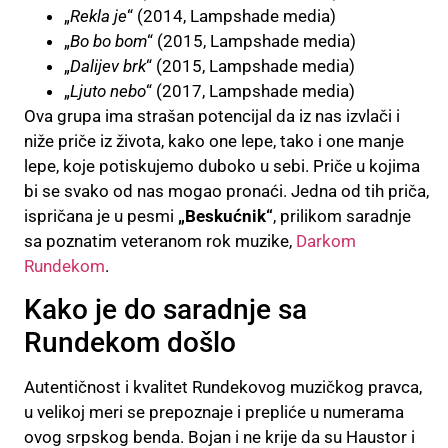
„
Rekla je
“ (2014, Lampshade media)
„
Bo bo bom
“ (2015, Lampshade media)
„
Dalijev brk
“ (2015, Lampshade media)
„
Ljuto nebo
“ (2017, Lampshade media)
Ova grupa ima strašan potencijal da iz nas izvlači i
niže priče iz života, kako one lepe, tako i one manje
lepe, koje potiskujemo duboko u sebi. Priče u kojima
bi se svako od nas mogao pronaći. Jedna od tih priča,
ispričana je u pesmi
„Beskućnik“
, prilikom saradnje
sa poznatim veteranom rok muzike,
Darkom
Rundekom
.
Kako je do saradnje sa
Rundekom došlo
Autentičnost i kvalitet Rundekovog muzičkog pravca,
u velikoj meri se prepoznaje i prepliće u numerama
ovog srpskog benda. Bojan i ne krije da su Haustor i