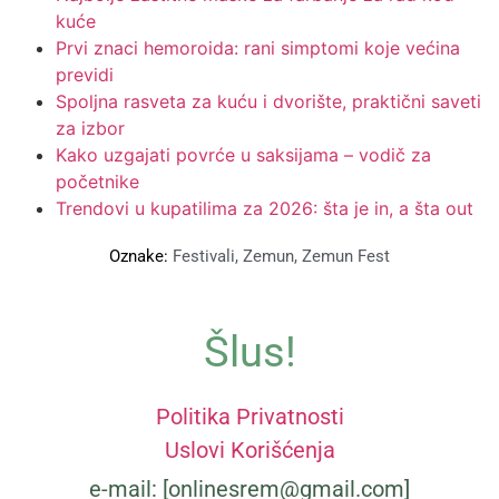
kuće
Prvi znaci hemoroida: rani simptomi koje većina
previdi
Spoljna rasveta za kuću i dvorište, praktični saveti
za izbor
Kako uzgajati povrće u saksijama – vodič za
početnike
Trendovi u kupatilima za 2026: šta je in, a šta out
Oznake:
Festivali
,
Zemun
,
Zemun Fest
Šlus!
Politika Privatnosti
Uslovi Korišćenja
e-mail: [onlinesrem@gmail.com]