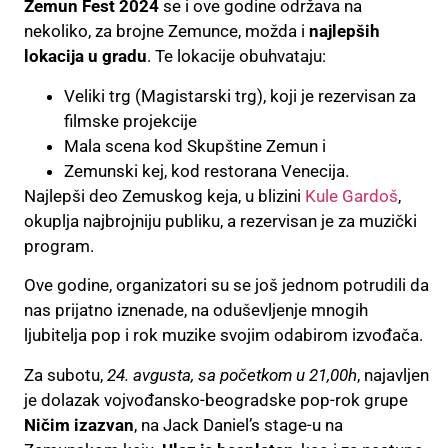
Zemun Fest 2024
se i ove godine održava na
nekoliko, za brojne Zemunce, možda i
najlepših
lokacija u gradu
. Te lokacije obuhvataju:
Veliki trg (Magistarski trg), koji je rezervisan za
filmske projekcije
Mala scena kod Skupštine Zemun i
Zemunski kej, kod restorana Venecija.
Najlepši deo Zemuskog keja, u blizini
Kule Gardoš
,
okuplja najbrojniju publiku, a rezervisan je za muzički
program.
Ove godine, organizatori su se još jednom potrudili da
nas prijatno iznenade, na oduševljenje mnogih
ljubitelja pop i rok muzike svojim odabirom izvođača.
Za subotu,
24. avgusta, sa početkom u 21,00h
, najavljen
je dolazak vojvođansko-beogradske pop-rok grupe
Ničim izazvan
, na Jack Daniel’s stage-u na