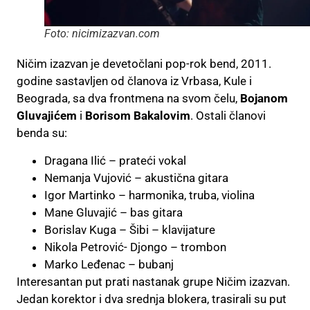
Foto: nicimizazvan.com
Ničim izazvan je devetočlani pop-rok bend, 2011.
godine sastavljen od članova iz Vrbasa, Kule i
Beograda, sa dva frontmena na svom čelu,
Bojanom
Gluvajićem
i
Borisom Bakalovim
. Ostali članovi
benda su:
Dragana Ilić – prateći vokal
Nemanja Vujović – akustična gitara
Igor Martinko – harmonika, truba, violina
Mane Gluvajić – bas gitara
Borislav Kuga – Šibi – klavijature
Nikola Petrović- Djongo – trombon
Marko Leđenac – bubanj
Interesantan put prati nastanak grupe Ničim izazvan.
Jedan korektor i dva srednja blokera, trasirali su put