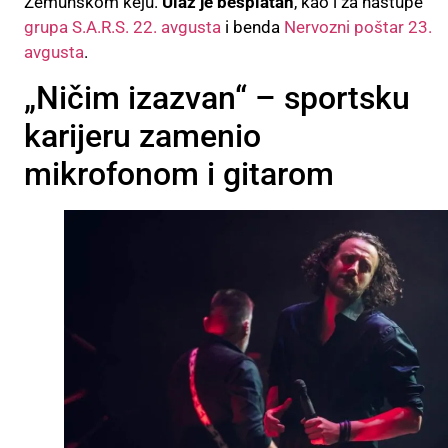
Zemunskom keju.
Ulaz je besplatan
, kao i za nastupe
grupa S.A.R.S. 22. avgusta
i benda
Nervozni poštar 23.
avgusta
.
„Ničim izazvan“ – sportsku
karijeru zamenio
mikrofonom i gitarom