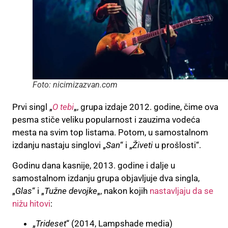
Foto: nicimizazvan.com
Prvi singl „
O tebi
„, grupa izdaje 2012. godine, čime ova
pesma stiče veliku popularnost i zauzima vodeća
mesta na svim top listama. Potom, u samostalnom
izdanju nastaju singlovi „
San
“ i „
Živeti
u prošlosti“.
Godinu dana kasnije, 2013. godine i dalje u
samostalnom izdanju grupa objavljuje dva singla,
„
Glas
“ i „
Tužne devojke
„, nakon kojih
nastavljaju da se
nižu hitovi
:
„
Trideset
“ (2014, Lampshade media)