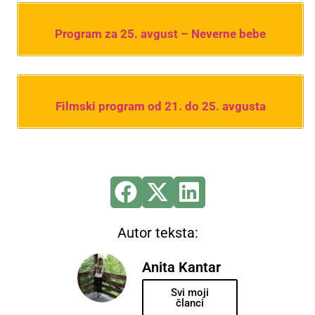
Program za 25. avgust – Neverne bebe
Filmski program od 21. do 25. avgusta
Autor teksta:
Anita Kantar
Svi moji
članci