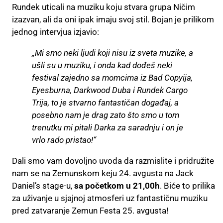
Rundek uticali na muziku koju stvara grupa Ničim
izazvan, ali da oni ipak imaju svoj stil. Bojan je prilikom
jednog intervjua izjavio:
„Mi smo neki ljudi koji nisu iz sveta muzike, a
ušli su u muziku, i onda kad dođeš neki
festival zajedno sa momcima iz Bad Copyija,
Eyesburna, Darkwood Duba i Rundek Cargo
Trija, to je stvarno fantastičan događaj, a
posebno nam je drag zato što smo u tom
trenutku mi pitali Darka za saradnju i on je
vrlo rado pristao!“
Dali smo vam dovoljno uvoda da razmislite i pridružite
nam se na Zemunskom keju 24. avgusta na Jack
Daniel’s stage-u,
sa početkom u 21,00h
. Biće to prilika
za uživanje u sjajnoj atmosferi uz fantastičnu muziku
pred zatvaranje Zemun Festa 25. avgusta!