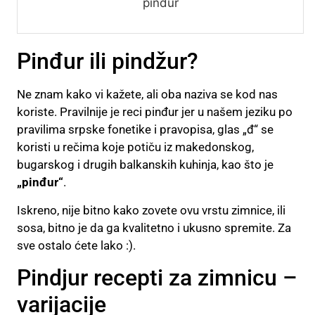
pinđur
Pinđur ili pindžur?
Ne znam kako vi kažete, ali oba naziva se kod nas
koriste. Pravilnije je reci pinđur jer u našem jeziku po
pravilima srpske fonetike i pravopisa, glas „đ“ se
koristi u rečima koje potiču iz makedonskog,
bugarskog i drugih balkanskih kuhinja, kao što je
„pinđur“
.
Iskreno, nije bitno kako zovete ovu vrstu zimnice, ili
sosa, bitno je da ga kvalitetno i ukusno spremite. Za
sve ostalo ćete lako :).
Pindjur recepti za zimnicu –
varijacije