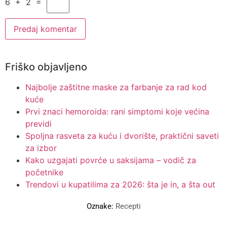
6 + 2 =
Friško objavljeno
Najbolje zaštitne maske za farbanje za rad kod
kuće
Prvi znaci hemoroida: rani simptomi koje većina
previdi
Spoljna rasveta za kuću i dvorište, praktični saveti
za izbor
Kako uzgajati povrće u saksijama – vodič za
početnike
Trendovi u kupatilima za 2026: šta je in, a šta out
Oznake:
Recepti