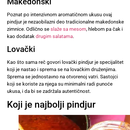
Makedonski
Poznat po intenzivnom aromatičnom ukusu ovaj
pindjur je nezaobilazni deo tradicionalne makedonske
zimnice. Odlično se
slaže sa mesom
, hlebom pa čak i
kao dodatak
drugim salatama
.
Lovački
Kao što sama reč govori lovački pindjur je specijalitet
koji je nastao i sprema se na lovačkim druženjima.
Sprema se jednostavno na otvorenoj vatri. Sastojci
koji se koriste za njega su minimalni radi punoće
ukusa, i da bi se zadržala autentičnost.
Koji je najbolji pindjur