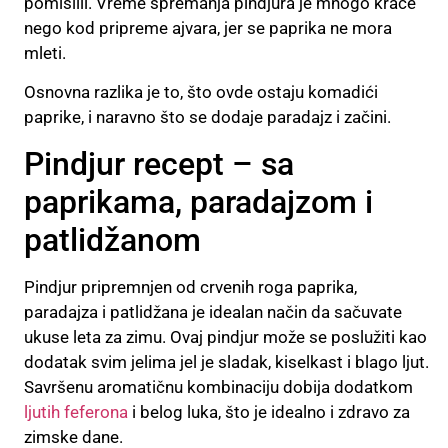
pomislili. Vreme spremanja pindjura je mnogo kraće
nego kod pripreme ajvara, jer se paprika ne mora
mleti.
Osnovna razlika je to, što ovde ostaju komadići
paprike, i naravno što se dodaje paradajz i začini.
Pindjur recept – sa
paprikama, paradajzom i
patlidžanom
Pindjur pripremnjen od crvenih roga paprika,
paradajza i patlidžana je idealan način da sačuvate
ukuse leta za zimu. Ovaj pindjur može se poslužiti kao
dodatak svim jelima jel je sladak, kiselkast i blago ljut.
Savršenu aromatičnu kombinaciju dobija dodatkom
ljutih feferona
i belog luka, što je idealno i zdravo za
zimske dane.