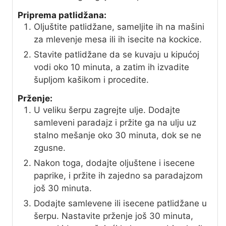
Priprema patlidžana:
Oljuštite patlidžane, sameljite ih na mašini
za mlevenje mesa ili ih isecite na kockice.
Stavite patlidžane da se kuvaju u kipućoj
vodi oko 10 minuta, a zatim ih izvadite
šupljom kašikom i procedite.
Prženje:
U veliku šerpu zagrejte ulje. Dodajte
samleveni paradajz i pržite ga na ulju uz
stalno mešanje oko 30 minuta, dok se ne
zgusne.
Nakon toga, dodajte oljuštene i isecene
paprike, i pržite ih zajedno sa paradajzom
još 30 minuta.
Dodajte samlevene ili isecene patlidžane u
šerpu. Nastavite prženje još 30 minuta,