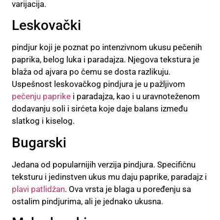
varijacija.
Leskovački
pindjur koji je poznat po intenzivnom ukusu pečenih
paprika, belog luka i paradajza. Njegova tekstura je
blaža od ajvara po čemu se dosta razlikuju.
Uspešnost leskovačkog pindjura je u pažljivom
pečenju paprike
i paradajza, kao i u uravnoteženom
dodavanju soli i sirćeta koje daje balans između
slatkog i kiselog.
Bugarski
Jedana od popularnijih verzija pindjura. Specifičnu
teksturu i jedinstven ukus mu daju paprike, paradajz i
plavi patlidžan
. Ova vrsta je blaga u poređenju sa
ostalim pindjurima, ali je jednako ukusna.