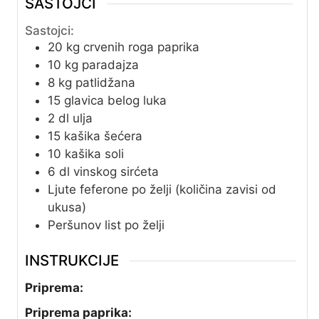
SASTOJCI
Sastojci:
20
kg
crvenih roga paprika
10
kg
paradajza
8
kg
patlidžana
15
glavica
belog luka
2
dl
ulja
15
kašika
šećera
10
kašika
soli
6
dl
vinskog sirćeta
Ljute feferone po želji (količina zavisi od
ukusa)
Peršunov list po želji
INSTRUKCIJE
Priprema:
Priprema paprika: