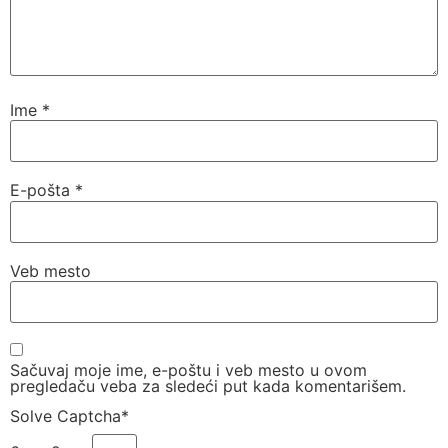
Ime
*
E-pošta
*
Veb mesto
Sačuvaj moje ime, e-poštu i veb mesto u ovom
pregledaču veba za sledeći put kada komentarišem.
Solve Captcha*