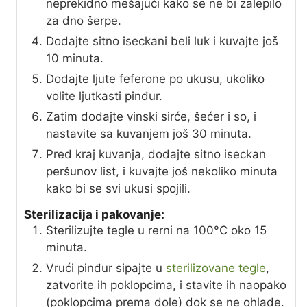
neprekidno mešajući kako se ne bi zalepilo
za dno šerpe.
Dodajte sitno iseckani beli luk i kuvajte još
10 minuta.
Dodajte ljute feferone po ukusu, ukoliko
volite ljutkasti pinđur.
Zatim dodajte vinski sirće, šećer i so, i
nastavite sa kuvanjem još 30 minuta.
Pred kraj kuvanja, dodajte sitno iseckan
peršunov list, i kuvajte još nekoliko minuta
kako bi se svi ukusi spojili.
Sterilizacija i pakovanje:
Sterilizujte tegle u rerni na 100°C oko 15
minuta.
Vrući pinđur sipajte u
sterilizovane tegle
,
zatvorite ih poklopcima, i stavite ih naopako
(poklopcima prema dole) dok se ne ohlade.