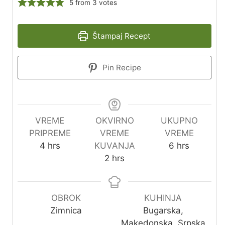
5
from
3
votes
Štampaj Recept
Pin Recipe
VREME
OKVIRNO
UKUPNO
PRIPREME
VREME
VREME
4
hrs
KUVANJA
6
hrs
2
hrs
OBROK
KUHINJA
Zimnica
Bugarska,
Makedonska, Srpska