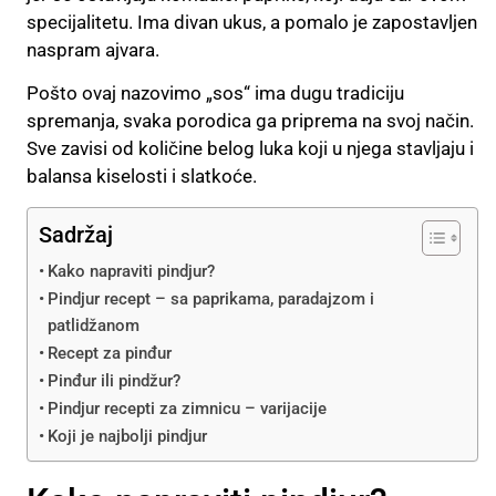
specijalitetu. Ima divan ukus, a pomalo je zapostavljen
naspram ajvara.
Pošto ovaj nazovimo „sos“ ima dugu tradiciju
spremanja, svaka porodica ga priprema na svoj način.
Sve zavisi od količine belog luka koji u njega stavljaju i
balansa kiselosti i slatkoće.
Sadržaj
Kako napraviti pindjur?
Pindjur recept – sa paprikama, paradajzom i
patlidžanom
Recept za pinđur
Pinđur ili pindžur?
Pindjur recepti za zimnicu – varijacije
Koji je najbolji pindjur