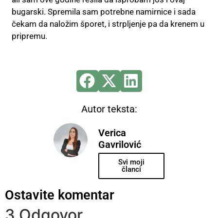
bugarski. Spremila sam potrebne namirnice i sada
čekam da naložim šporet, i strpljenje pa da krenem u
pripremu.
Autor teksta:
Verica
Gavrilović
Svi moji
članci
Ostavite komentar
3 Odgovor