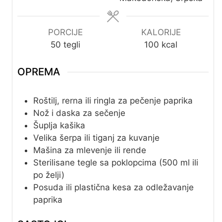
PORCIJE
KALORIJE
50
tegli
100
kcal
OPREMA
Roštilj, rerna ili ringla za pečenje paprika
Nož i daska za sečenje
Šuplja kašika
Velika šerpa ili tiganj za kuvanje
Mašina za mlevenje ili rende
Sterilisane tegle sa poklopcima (500 ml ili
po želji)
Posuda ili plastična kesa za odležavanje
paprika