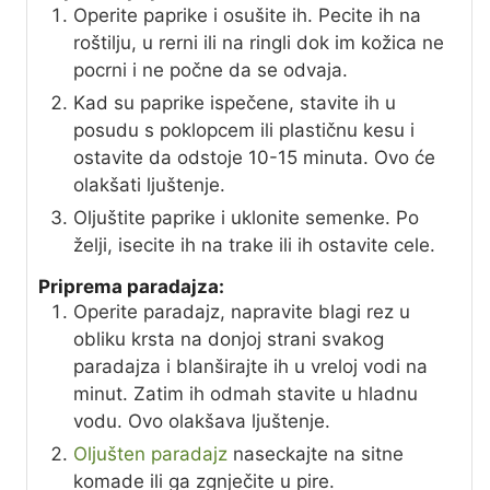
Operite paprike i osušite ih. Pecite ih na
roštilju, u rerni ili na ringli dok im kožica ne
pocrni i ne počne da se odvaja.
Kad su paprike ispečene, stavite ih u
posudu s poklopcem ili plastičnu kesu i
ostavite da odstoje 10-15 minuta. Ovo će
olakšati ljuštenje.
Oljuštite paprike i uklonite semenke. Po
želji, isecite ih na trake ili ih ostavite cele.
Priprema paradajza:
Operite paradajz, napravite blagi rez u
obliku krsta na donjoj strani svakog
paradajza i blanširajte ih u vreloj vodi na
minut. Zatim ih odmah stavite u hladnu
vodu. Ovo olakšava ljuštenje.
Oljušten paradajz
naseckajte na sitne
komade ili ga zgnječite u pire.