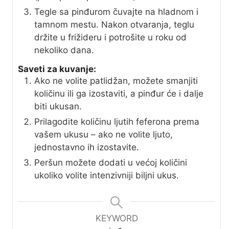
Tegle sa pinđurom čuvajte na hladnom i
tamnom mestu. Nakon otvaranja, teglu
držite u frižideru i potrošite u roku od
nekoliko dana.
Saveti za kuvanje:
Ako ne volite patlidžan, možete smanjiti
količinu ili ga izostaviti, a pinđur će i dalje
biti ukusan.
Prilagodite količinu ljutih feferona prema
vašem ukusu – ako ne volite ljuto,
jednostavno ih izostavite.
Peršun možete dodati u većoj količini
ukoliko volite intenzivniji biljni ukus.
KEYWORD