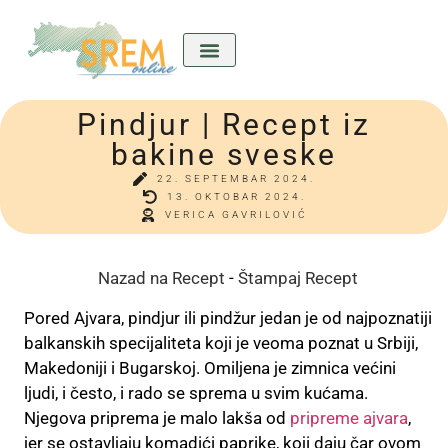
Pindjur | Recept iz
Kićeni Srem
Divan predkućom
Ladla o nama
bakine sveske
22. SEPTEMBAR 2024.
13. OKTOBAR 2024.
VERICA GAVRILOVIĆ
Nazad na Recept
-
Štampaj Recept
Pored Ajvara, pindjur ili pindžur jedan je od najpoznatiji
balkanskih specijaliteta koji je veoma poznat u Srbiji,
Makedoniji i Bugarskoj. Omiljena je zimnica većini
ljudi, i često, i rado se sprema u svim kućama.
Njegova priprema je malo lakša od
pripreme ajvara
,
jer se ostavljaju komadići paprike, koji daju čar ovom