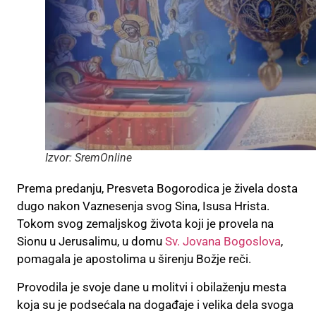
Izvor: SremOnline
Prema predanju, Presveta Bogorodica je živela dosta
dugo nakon Vaznesenja svog Sina, Isusa Hrista.
Tokom svog zemaljskog života koji je provela na
Sionu u Jerusalimu, u domu
Sv. Jovana Bogoslova
,
pomagala je apostolima u širenju Božje reči.
Provodila je svoje dane u molitvi i obilaženju mesta
koja su je podsećala na događaje i velika dela svoga