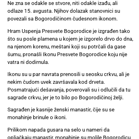
Ne zna se odakle se stvore, niti odakle izađu, ali
odlaze 15. avgusta. Njihov dolazak stanovnici su
povezali sa Bogorodičinom čudesnom ikonom.
Hram Uspenja Presvete Bogorodice je izgrađen tako
što su posle plamena u kojem je izgorelo drvo do dna,
na njenom korenu, meštani koji su potrčali da gase
šumu, pronašli Ikonu Presvete Bogorodice koju nije
vatra ni dodirnula.
Ikonu su u par navrata prenosili u seosku crkvu, ali je
nekim čudom uvek završavala kod drveta.
Posmatrajući dešavanja, poverovali su i odlučili da tu
sagrade crkvu, jer je to bilo po Bogorodičinoj želji.
Sagrađen je kasnije ženski manastir, čije su se
monahinje brinule o ikoni.
Prilikom napada gusara na selo u nameri da
opljačkaju manastir, monahinje su molile Bogorodicu