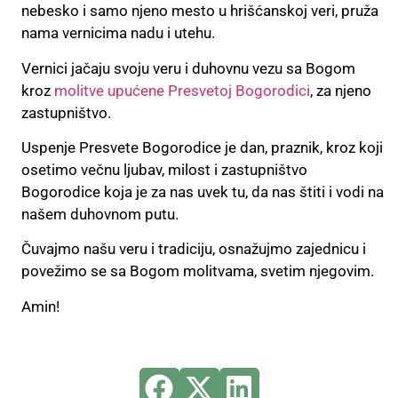
nebesko i samo njeno mesto u hrišćanskoj veri, pruža
nama vernicima nadu i utehu.
Vernici jačaju svoju veru i duhovnu vezu sa Bogom
kroz
molitve upućene Presvetoj Bogorodici
, za njeno
zastupništvo.
Uspenje Presvete Bogorodice je dan, praznik, kroz koji
osetimo večnu ljubav, milost i zastupništvo
Bogorodice koja je za nas uvek tu, da nas štiti i vodi na
našem duhovnom putu.
Čuvajmo našu veru i tradiciju, osnažujmo zajednicu i
povežimo se sa Bogom molitvama, svetim njegovim.
Amin!