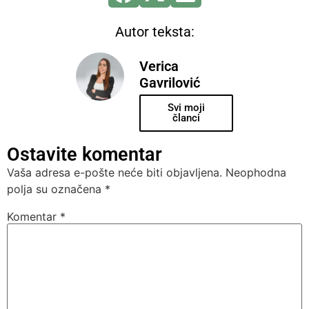
Autor teksta:
Verica
Gavrilović
Svi moji
članci
Ostavite komentar
Vaša adresa e-pošte neće biti objavljena.
Neophodna
polja su označena
*
Komentar
*