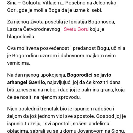
Sina – Golgotu, Vitlajem… Posebno na Jeleonskoj
Gori, gde je molila Boga da je uzme k’ sebi.
Za njenog života posetila je Ignjatija Bogonosca,
Lazara Četvorodnevnog i
Svetu Goru
koju je
blagoslovila.
Ova molitvena posvećenost i predanost Bogu, učinila
je Bogorodicu uzorom i duhovnom majkom svim
vernicima.
Na dan njenog upokojenja,
Bogorodici se javio
arhangel Gavrilo
, najavljujući joj da će kroz tri dana
biti uznesena na nebo, i dao joj je palminu granu, koja
će se nositi na njenom sprovodu.
Njen poslednji trenutak bio je ispunjen radošću i
željom da još jednom vidi sve apostole. Gospod joj je
ispunio tu želju, i svi apostoli, nošeni anđelima i
oblacima, sabrali su se u domu Jovanovom na Sionu.