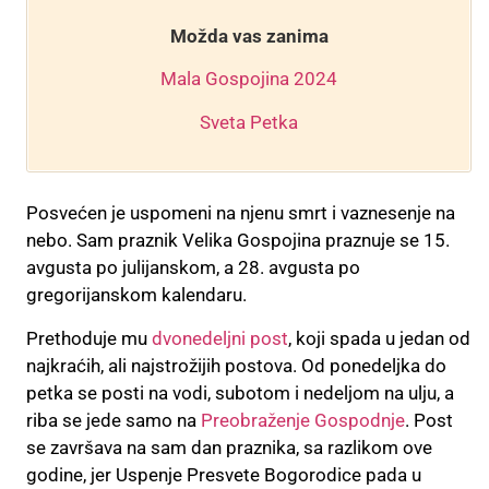
Možda vas zanima
Mala Gospojina 2024
Sveta Petka
Posvećen je uspomeni na njenu smrt i vaznesenje na
nebo. Sam praznik Velika Gospojina praznuje se 15.
avgusta po julijanskom, a 28. avgusta po
gregorijanskom kalendaru.
Prethoduje mu
dvonedeljni post
, koji spada u jedan od
najkraćih, ali najstrožijih postova. Od ponedeljka do
petka se posti na vodi, subotom i nedeljom na ulju, a
riba se jede samo na
Preobraženje Gospodnje
. Post
se završava na sam dan praznika, sa razlikom ove
godine, jer Uspenje Presvete Bogorodice pada u