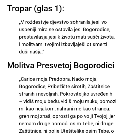
Tropar (glas 1):
„V roždestvje djevstvo sohranila jesi, vo
uspeniji mira ne ostavila jesi Bogorodice,
prestavilasja jesi k životu mati sušči života,
i molitvami tvojimi izbavljaješi ot smerti
duši našja.“
Molitva Presvetoj Bogorodici
„Carice moja Predobra, Nado moja
Bogorodice, Pribežište sirotih, Zaštitnice
stranih i nevoljnih, Pokroviteljko uvređenih
– vidiš moju bedu, vidiš moju muku, pomozi
mi kao nejakom, nahrani me kao stranca:
greh moj znaš, oprosti ga po volji Tvojoj, jer
nemam druge pomoći osim Tebe, ni druge
Zaštitnice, ni bolje Utešiteljke osim Tebe, o