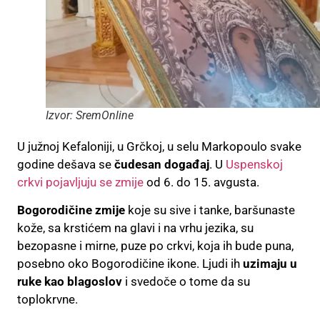
Izvor: SremOnline
U južnoj Kefaloniji, u Grčkoj, u selu Markopoulo svake
godine dešava se
čudesan događaj
. U
Uspenskoj
crkvi pojavljuju se zmije
od 6. do 15. avgusta.
Bogorodičine zmije
koje su sive i tanke, baršunaste
kože, sa krstićem na glavi i na vrhu jezika, su
bezopasne i mirne, puze po crkvi, koja ih bude puna,
posebno oko Bogorodičine ikone. Ljudi ih
uzimaju u
ruke kao blagoslov
i svedoče o tome da su
toplokrvne.