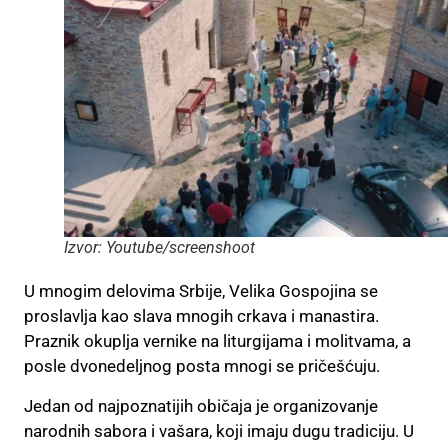
Izvor: Youtube/screenshoot
U mnogim delovima Srbije, Velika Gospojina se
proslavlja kao slava mnogih crkava i manastira.
Praznik okuplja vernike na liturgijama i molitvama, a
posle dvonedeljnog posta mnogi se pričešćuju.
Jedan od najpoznatijih običaja je organizovanje
narodnih sabora i vašara, koji imaju dugu tradiciju. U