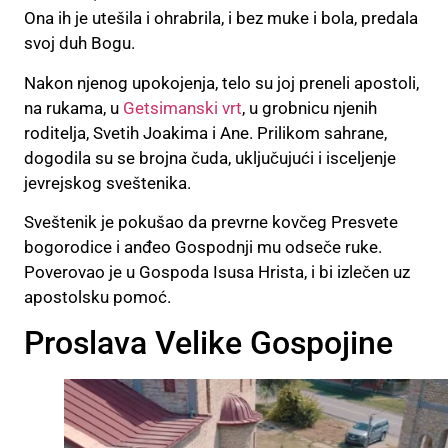
Ona ih je utešila i ohrabrila, i bez muke i bola, predala
svoj duh Bogu.
Nakon njenog upokojenja, telo su joj preneli apostoli,
na rukama, u
Getsimanski vrt
, u grobnicu njenih
roditelja, Svetih Joakima i Ane. Prilikom sahrane,
dogodila su se brojna čuda, uključujući i isceljenje
jevrejskog sveštenika.
Sveštenik je pokušao da prevrne kovčeg Presvete
bogorodice i anđeo Gospodnji mu odseče ruke.
Poverovao je u Gospoda Isusa Hrista, i bi izlečen uz
apostolsku pomoć.
Proslava Velike Gospojine