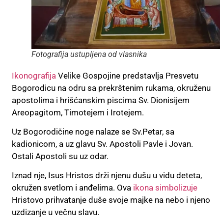
Fotografija ustupljena od vlasnika
Ikonografija
Velike Gospojine predstavlja Presvetu
Bogorodicu na odru sa prekrštenim rukama, okruženu
apostolima i hrišćanskim piscima Sv. Dionisijem
Areopagitom, Timotejem i Irotejem.
Uz Bogorodičine noge nalaze se Sv.Petar, sa
kadionicom, a uz glavu Sv. Apostoli Pavle i Jovan.
Ostali Apostoli su uz odar.
Iznad nje, Isus Hristos drži njenu dušu u vidu deteta,
okružen svetlom i anđelima. Ova
ikona simbolizuje
Hristovo prihvatanje duše svoje majke na nebo i njeno
uzdizanje u večnu slavu.