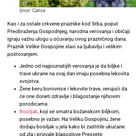
Izvor: Canva
Kao i za ostale crkvene praznike kod Srba, poput
Preobraženja Gospodnjeg, narodna verovanja i običaji
igraju važnu ulogu u očuvanju ovog prazničnog dana.
Praznik Velike Gospojine slavi sa ljubavlju i velikim
poštovanjem.
Jedno od najpoznatijih verovanja je da biljke i
trave ubrane na ovaj dan imaju posebna lekovita
svojstva.
Žene beru borovnice i lekovite trave, verujući da
će one doneti zdravlje i blagostanje njihovim
porodicama.
Bosiljak
, koji se smatra božanskom biljkom,
posebno je važan. Na Veliku Gospojinu, žene
dodaju bosiljak u jela kako bi zaštitile ukućane
od zla i prizvale blagoslove Presvete