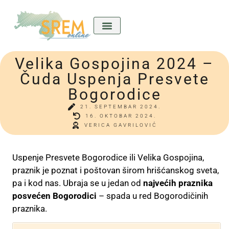
Velika Gospojina 2024 –
Kićeni Srem
Divan predkućom
Ladla o nama
Čuda Uspenja Presvete
Bogorodice
21. SEPTEMBAR 2024.
16. OKTOBAR 2024.
VERICA GAVRILOVIĆ
Uspenje Presvete Bogorodice ili Velika Gospojina,
praznik je poznat i poštovan širom hrišćanskog sveta,
pa i kod nas. Ubraja se u jedan od
najvećih praznika
posvećen Bogorodici
– spada u red Bogorodičinih
praznika.