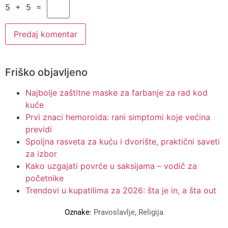
5 + 5 =
Friško objavljeno
Najbolje zaštitne maske za farbanje za rad kod
kuće
Prvi znaci hemoroida: rani simptomi koje većina
previdi
Spoljna rasveta za kuću i dvorište, praktični saveti
za izbor
Kako uzgajati povrće u saksijama – vodič za
početnike
Trendovi u kupatilima za 2026: šta je in, a šta out
Oznake:
Pravoslavlje
,
Religija