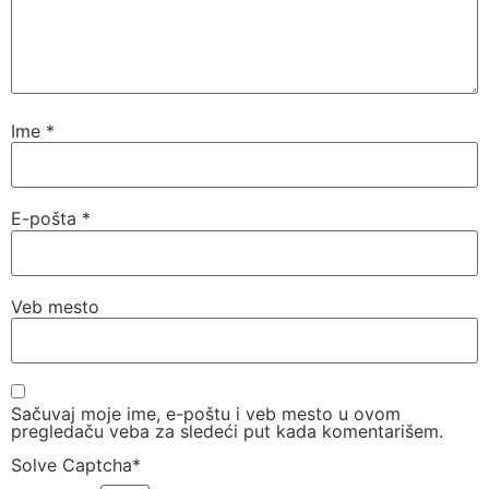
Ime
*
E-pošta
*
Veb mesto
Sačuvaj moje ime, e-poštu i veb mesto u ovom
pregledaču veba za sledeći put kada komentarišem.
Solve Captcha*