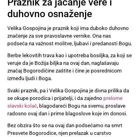
Praznik za jačanje vere i
duhovno osnaženje
Velika Gospojina je praznik koji ima duboko duhovno
značenje za sve pravoslavne vernike. Ona nas
podseća na važnost molitve, ljubavi i predanosti Bogu.
Berbe lekovitih trava kao i upotreba bosiljka, za koji se
veruje da je Božija biljka na ovaj dan, naglašavaju
značaj Bogorodičine zaštite i čine je posrednicom
između ljudi i Boga.
Svaki praznik, pa i Velika Gospojina je divna prilika da
se okupe porodica i prijatelji, i da zajedno
prelome
slavski kolač
, blagodareći Bogu na svemu, proslave
radosno ovaj dan i prime blagoslove koje im donosi.
Bez obzira što se na ovaj dan podsećamo na smrt
Presvete Bogorodice, njen prelazak u carstvo