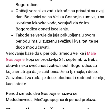
Bogorodice.
Običaji vezani za vodu takođe su prisutni na ovaj
dan. Bolesnici se na Veliku Gospojinu umivaju na
izvorima lekovite vode, verujući da će im
Bogorodica doneti isceljenje.
Takođe se veruje da jaja prikupljena u ovom
periodu imaju izuzetnu svežinu i kvalitet, te se
dugo mogu čuvati.
Verovanje kaže da u periodu između Velike i
Male
Gospojine
, koja se proslavlja 21. septembra, treba
obaviti neka svečanost zahvalnosti Bogorodici, za
koju smatraju da je zaštitnica žena tj. majki, i dece.
Zahvalnost za rađanje dece, plodnost i rodnost zemlje,
kao i stoke.
Period između dve Gospojine naziva se
Međudnevnica, Međugospojinci ili period prelaza.