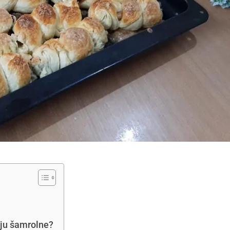
luju šamrolne?