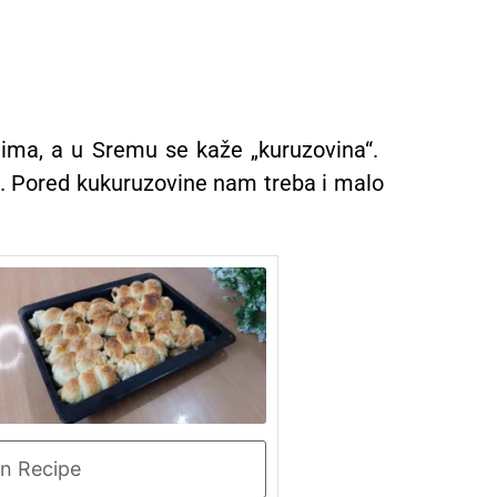
ima, a u Sremu se kaže „kuruzovina“.
a. Pored kukuruzovine nam treba i malo
n Recipe