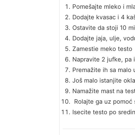
Pomešajte mleko i ml
Dodajte kvasac i 4 ka
Ostavite da stoji 10 m
Dodajte jaja, ulje, vod
Zamestie meko testo
Napravite 2 jufke, pa 
Premažite ih sa malo 
Još malo istanjite ok
Namažite mast na tes
Rolajte ga uz pomoć s
Isecite testo po sredin