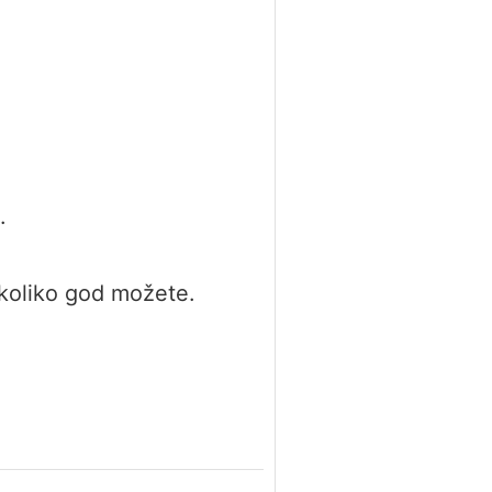
.
 koliko god možete.