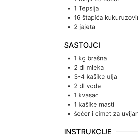
1 Tepsija
16 štapića kukuruzov
2 jajeta
SASTOJCI
1
kg
brašna
2
dl
mleka
3-4
kašike
ulja
2
dl
vode
1
kvasac
1
kašike
masti
šećer i cimet za uvija
INSTRUKCIJE