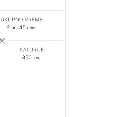
UKUPNO VREME
2
45
hrs
mins
KALORIJE
350
kcal