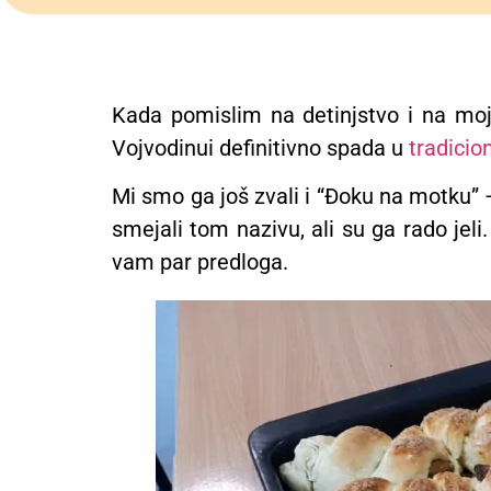
Kada pomislim na detinjstvo i na moj
Vojvodinui definitivno spada u
tradicio
Mi smo ga još zvali i “Đoku na motku” 
smejali tom nazivu, ali su ga rado jeli.
vam par predloga.