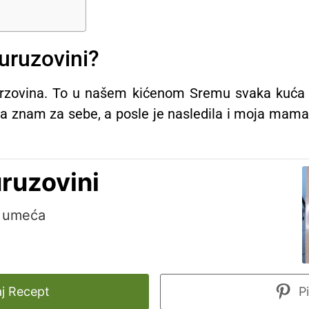
uruzovini?
kurzovina. To u našem kićenom Sremu svaka kuća 
 ja znam za sebe, a posle je nasledila i moja mam
ruzovini
o umeća
j Recept
Pi