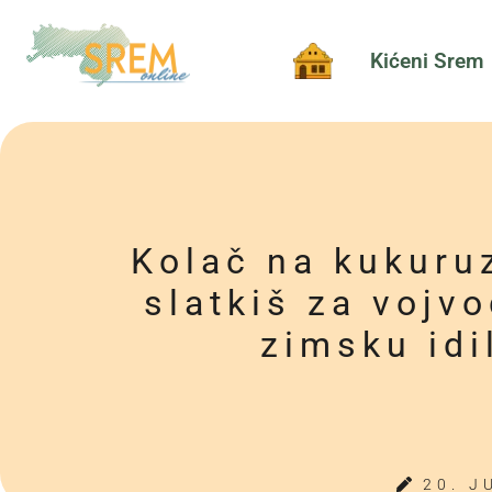
Kićeni Srem
Kolač na kukuru
slatkiš za vojv
zimsku idi
20. J