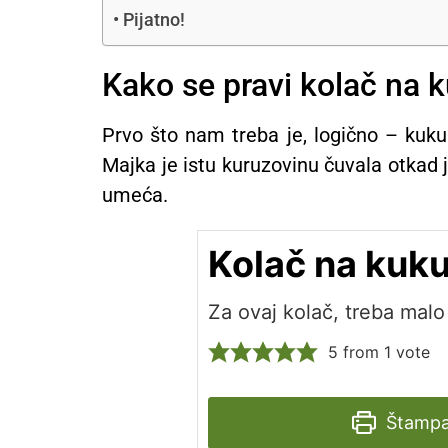
Pijatno!
Kako se pravi kolač na k
Prvo što nam treba je, logično – ku
Majka je istu kuruzovinu čuvala otkad
umeća.
Kolač na kuku
Za ovaj kolač, treba mal
5
from 1 vote
Štampa