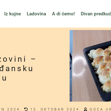
Iz kujne
Ladovina
A di ćemo!
Divan predku
zovini –
ođansku
lu
UN 2024.
15. OKTOBAR 2024.
GOCA U