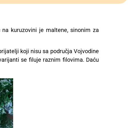
 na kuruzovini je maltene, sinonim za
jatelji koji nisu sa područja Vojvodine
varijanti se filuje raznim filovima. Daću