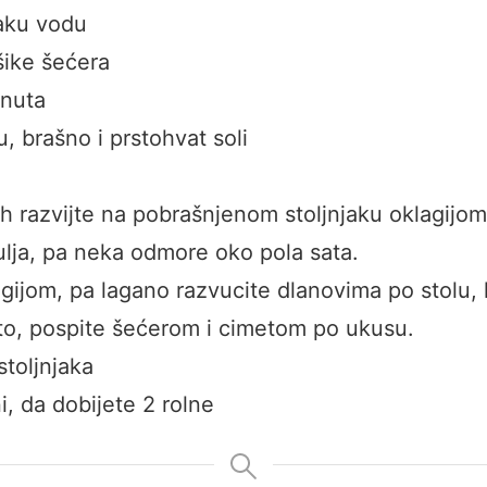
aku vodu
šike šećera
inuta
u, brašno i prstohvat soli
ih razvijte na pobrašnjenom stoljnjaku oklagijom
ulja, pa neka odmore oko pola sata.
lagijom, pa lagano razvucite dlanovima po stolu,
to, pospite šećerom i cimetom po ukusu.
toljnjaka
i, da dobijete 2 rolne