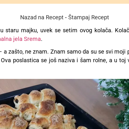
Nazad na Recept
-
Štampaj Recept
u staru majku, uvek se setim ovog kolača. Kolač
nalna jela Srema
.
– a zašto, ne znam. Znam samo da su se svi moji pri
 Ova poslastica se još naziva i šam rolne, a u toj 