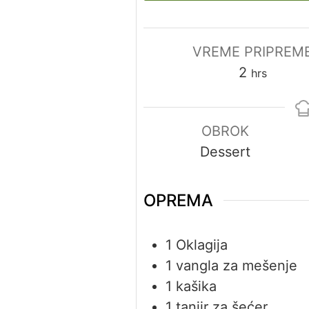
VREME PRIPREM
2
hrs
OBROK
Dessert
OPREMA
1 Oklagija
1 vangla za mešenje
1 kašika
1 tanjir za šećer